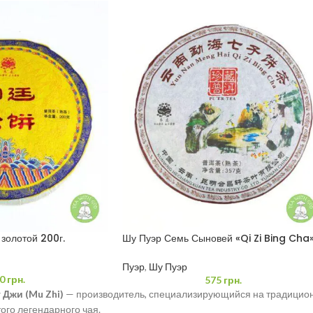
золотой 200г.
Шу Пуэр Семь Сыновей «Qi Zi Bing Cha
357 грамм
Пуэр
,
Шу Пуэр
0
грн.
575
грн.
 Джи (Mu Zhi)
— производитель, специализирующийся на традицион
того легендарного чая.