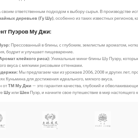
 своим ответственным подходом к выбору сырья. В производстве ис
чайных деревьев (Гу Шу)
, особенно из таких известных регионов, к
нт Пуэров Му Джи:
Пуэр:
Прессованный в блины, с глубоким, землистым ароматом, нотк
ия, бодрит и улучшает пищеварение.
Аромат клейкого риса):
Уникальные мини-блины Шу Пуэру, которы
ого вкуса с мягкими рисовыми оттенками.
держки:
Мы предлагаем чаи из урожаев 2006, 2008 и других лет, 
х Куньмина для достижения идеального, мягкого вкуса.
н от
ТМ Му Джи
— это гарантия качества, глубокий и обволакивающ
те
Шу
или
Шен
Пуэр, и начните свое путешествие в мир настоящего к