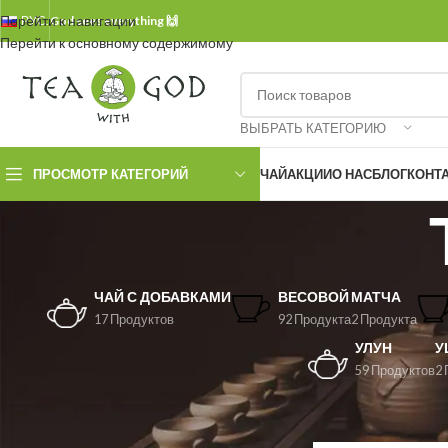
Перейти к навигации
РУС.
God sees everything 🙌
Перейти к основному содержимому
ВЫБРАТЬ КАТЕГОРИЮ
ПРОСМОТР КАТЕГОРИЙ
ЧАЙ
АКЦИИ
О НАС
БЛОГ
КОНТ
ЧАЙ С ДОБАВКАМИ
ВЕСОВОЙ
МАТЧА
17 Продуктов
92 Продукта
2 Продукта
УЛУН
У
59 Продуктов
2 
ФИЛЬТРОВАТЬ ПО ЦЕНЕ
Главная страница
»