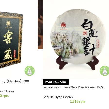
 Шу (Му Чжи) 200
РАСПРОДАНО
Белый чай – Бай Хао Инь Чжэнь 357г.
ный Пуэр
0
грн.
Белый
,
Пуэр Белый
1,815
грн.