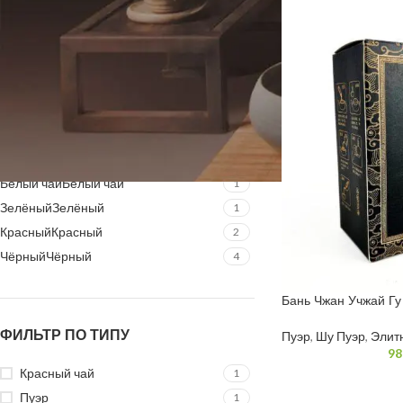
Фильтрация
ФИЛЬТРОВАТЬ ПО СОРТУ
Белый чай
Белый чай
1
Зелёный
Зелёный
1
Красный
Красный
2
Чёрный
Чёрный
4
Бань Чжан Учжай Гу
грамм
ФИЛЬТР ПО ТИПУ
Пуэр
,
Шу Пуэр
,
Элит
98
Красный чай
1
Пуэр
1