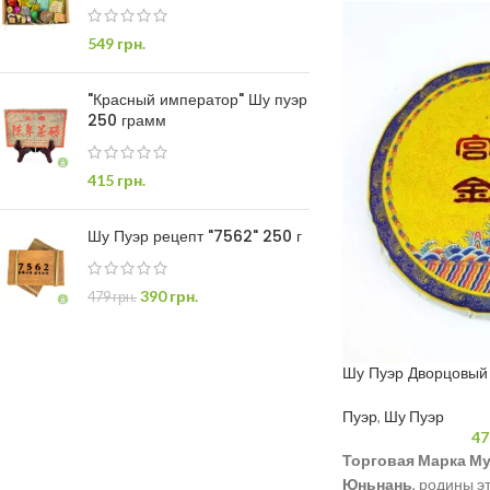
549
грн.
"Красный император" Шу пуэр
250 грамм
415
грн.
Шу Пуэр рецепт "7562" 250 г
390
грн.
479
грн.
Шу Пуэр Дворцовый 
Пуэр
,
Шу Пуэр
47
Торговая Марка Му
Юньнань
, родины э