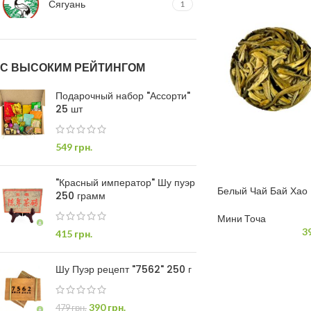
Сягуань
1
С ВЫСОКИМ РЕЙТИНГОМ
Подарочный набор "Ассорти"
25 шт
549
грн.
"Красный император" Шу пуэр
Белый Чай Бай Хао
250 грамм
(Серебряные Иглы)
Мини Точа
3
415
грн.
Шу Пуэр рецепт "7562" 250 г
390
грн.
479
грн.