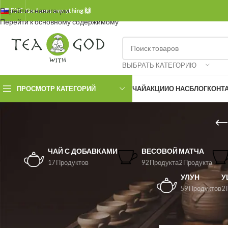
Перейти к навигации
РУС.
God sees everything 🙌
Перейти к основному содержимому
ВЫБРАТЬ КАТЕГОРИЮ
ПРОСМОТР КАТЕГОРИЙ
ЧАЙ
АКЦИИ
О НАС
БЛОГ
КОНТ
ЧАЙ С ДОБАВКАМИ
ВЕСОВОЙ
МАТЧА
17 Продуктов
92 Продукта
2 Продукта
УЛУН
У
59 Продуктов
2 
ФИЛЬТРОВАТЬ ПО ЦЕНЕ
Главная страница
»