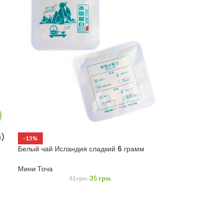
й)
-15%
Белый чай Исландия сладкий 6 грамм
Мини Точа
35
грн.
41
грн.