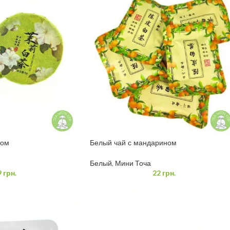
ном
Белый чай с мандарином
Белый
,
Мини Точа
9
грн.
22
грн.