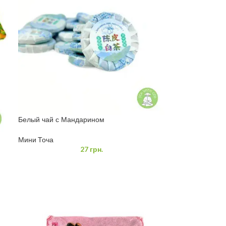
Белый чай с Мандарином
Мини Точа
27
грн.