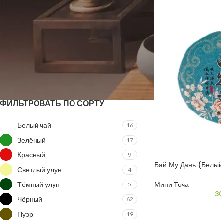
ФИЛЬТРАЦИЯ
ФИЛЬТРОВАТЬ ПО СОРТУ
Белый чай
16
Зелёный
17
Красный
9
Бай Му Дань (Белы
Светлый улун
4
Прессованный Блин
Тёмный улун
Мини Точа
5
3
Чёрный
62
Пуэр
19