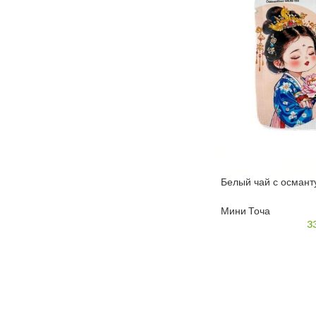
Белый чай с османт
6 грамм
Мини Точа
3