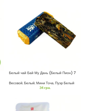
Белый чай Бай Му Дань (Белый Пион) 7
грамм
Весовой
,
Белый
,
Мини Точа
,
Пуэр Белый
34
грн.