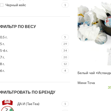
Черный кейс
1
ФИЛЬТР ПО ВЕСУ
0.5 г.
5
5 г.
29
5-6 г.
34
7 г.
20
8 г.
12
6 г.
4
Белый чай «Исланд
Мини Точа
3
ФИЛЬТРОВАТЬ ПО БРЕНДУ
ДА И (TaeTea)
1