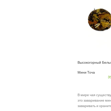
Высокогорный Белый
Красавица 7 грамм
Мини Точа
3
В мире чая существу
это заваривание мин
заваривать и хранить