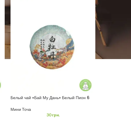
Белый чай «Бай Му Дань» Белый Пион 6
грамм
Мини Точа
30
грн.