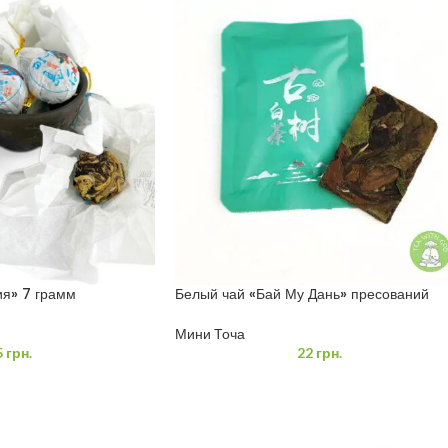
ия» 7 грамм
Белый чай «Бай Му Дань» пресований
Мини Точа
5
грн.
22
грн.