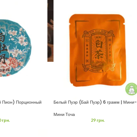
й Пион) Порционный
Белый Пуэр (Бай Пуэр) 6 грамм | Мини-
 5 грамм
плитка «Юньнань» | Урожай 2022
Мини Точа
0
грн.
29
грн.