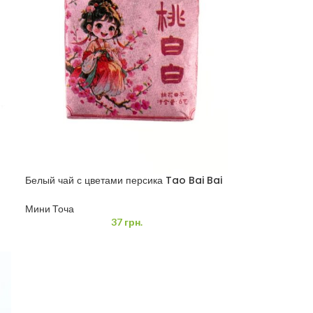
Белый чай с цветами персика Tao Bai Bai
6 грамм
Мини Точа
37
грн.