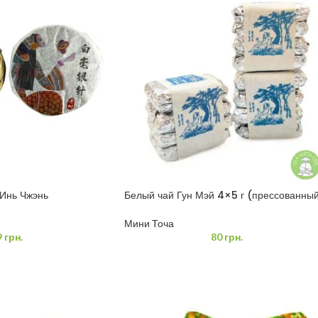
 Инь Чжэнь
Белый чай Гун Мэй 4×5 г (прессованны
 7 грамм
Мини Точа
80
грн.
9
грн.