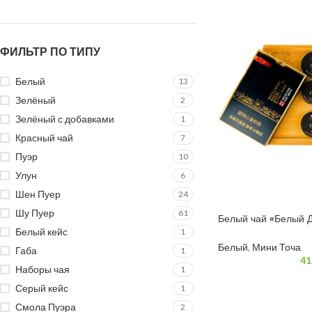
ФИЛЬТР ПО ТИПУ
Белый
13
Зелёный
2
Зелёный с добавками
1
Красный чай
7
Пуэр
10
Улун
6
Шен Пуер
24
Шу Пуер
61
Белый чай «Белый 
(3*12)
Белый кейс
1
Белый
,
Мини Точа
Габа
1
41
Наборы чая
1
Серый кейс
1
Смола Пуэра
2