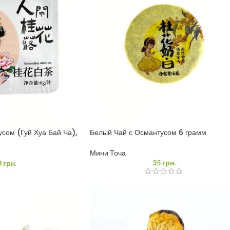
усом (Гуй Хуа Бай Ча),
Белый Чай с Османтусом 6 грамм
Мини Точа
35
грн.
3
грн.