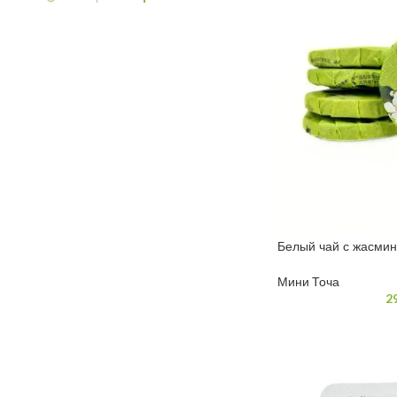
Белый чай с жасми
Мини Точа
2