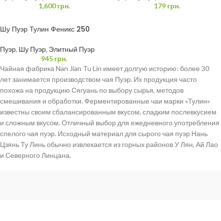
1,600
грн.
179
грн.
Шу Пуэр Тулин Феникс 250
грамм
Пуэр
,
Шу Пуэр
,
Элитный Пуэр
945
грн.
Чайная фабрика Nan Jian Tu Lin имеет долгую историю: более 30
лет занимается производством чая Пуэр. Их продукция часто
похожа на продукцию Сягуань по выбору сырья, методов
смешивания и обработки. Ферментированные чаи марки «Тулин»
известны своим сбалансированным вкусом, сладким послевкусием
и сложным вкусом. Отличный выбор для ежедневного употребления
спелого чая пуэр. Исходный материал для сырого чая пуэр Нань
Цзянь Ту Линь обычно извлекается из горных районов У Лян, Ай Лао
и Северного Линцана.