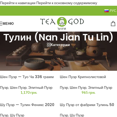
Перейти к навигации
Перейти к основному содержимому
РУС.
МЕНЮ
Тулин (Nan Jian Tu Lin)
Категории
Главная страница
»
Тулин (Nan Jian Tu Lin)
Показаны все (5)
Показывать боковую панель
Шен Пуэр — Туо Ча 336 грамм
Шен Пуэр Крипнолистовой
(Тулинь)
«TULIN» 250г
Пуэр
,
Шен Пуэр
,
Элитный Пуэр
Пуэр
,
Шен Пуэр
,
Элитный Пуэр
1,170
грн.
965
грн.
Шу Пуэр — Тулин Феникс 2020
Шу Пуэр от фабрики Тулинь 50
год, 357 грамм
грамм
Пуэр
,
Шу Пуэр
Пуэр
,
Шу Пуэр