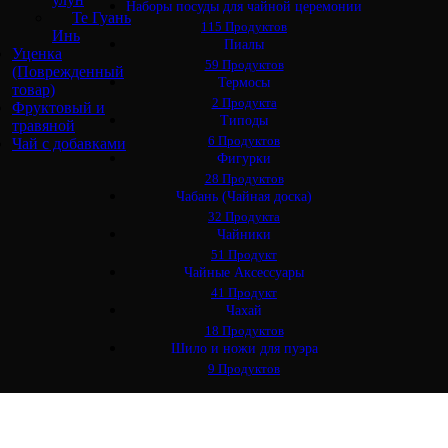
Наборы посуды для чайной церемонии
Те Гуань
115 Продуктов
Инь
Пиалы
Уценка
59 Продуктов
(Поврежденный
Термосы
товар)
2 Продукта
Фруктовый и
Типоды
травяной
6 Продуктов
Чай с добавками
Фигурки
28 Продуктов
Чабань (Чайная доска)
32 Продукта
Чайники
51 Продукт
Чайные Аксессуары
41 Продукт
Чахай
18 Продуктов
Шило и ножи для пуэра
9 Продуктов