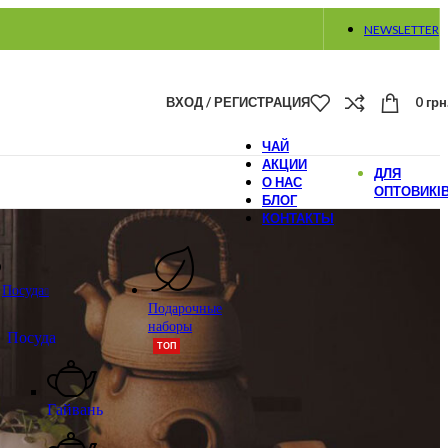
NEWSLETTER
ВХОД / РЕГИСТРАЦИЯ
0
грн
ЧАЙ
АКЦИИ
ДЛЯ
О НАС
ОПТОВИКІ
БЛОГ
КОНТАКТЫ
Посуда
Подарочные
наборы
Посуда
ТОП
Гайвань