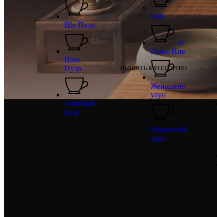
Габа
Шу Пуэр
Те
Гуань Инь
Шен
Пуэр
ВЫБРАТЬ КАТЕГОРИЮ
Женьшень
улун
Элитный
пуэр
Молочный
улун