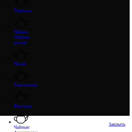
Термосы
Чабань
(Чайная
доска)
Чахай
Благовония
Фигурки
Закрыть
Чайные