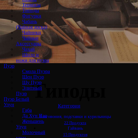
Термосы
Типоды
Фигурки
Чабань
(Чайная доска)
Чайники
Чайные
Аксессуары
Чахай
Шило и
ножи для пуэра
Пуэр
Смола Пуэра
Шен Пуэр
Типоды
Шу Пуэр
Элитный
Пуэр
Пуэр Белый
Улун
Категории
Габа
Да Хун Пао
Благовония, подставки и курильницы
Женьшень
22 Продукта
Улун
Гайвань
Молочный
15 Продуктов
улун