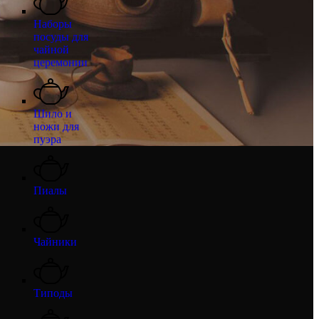
Наборы
посуды для
чайной
церемонии
Шило и
ножи для
пуэра
Пиалы
Чайники
Типоды