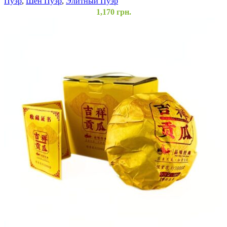
Пуэр
,
Шен Пуэр
,
Элитный Пуэр
1,170
грн.