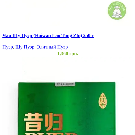
Чай Шу Пуэр (Haiwan Lao Tong Zhi) 250 г
Пуэр
,
Шу Пуэр
,
Элитный Пуэр
1,360
грн.