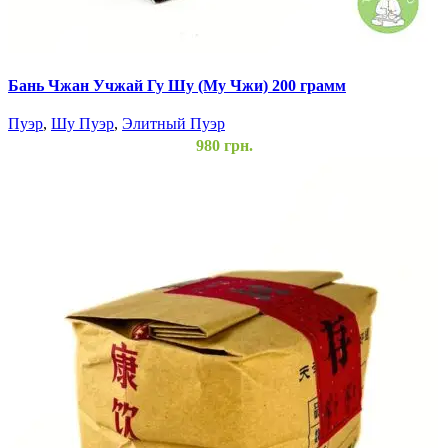
Бань Чжан Учжай Гу Шу (Му Чжи) 200 грамм
Пуэр
,
Шу Пуэр
,
Элитный Пуэр
980
грн.