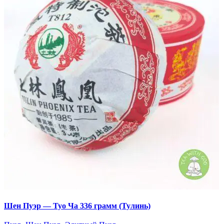
Шен Пуэр — Туо Ча 336 грамм (Тулинь)