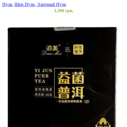
Пуэр
,
Шен Пуэр
,
Элитный Пуэр
3,390
грн.