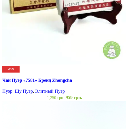
-23%
Чай Пуэр «7581» Бренд Zhongcha
Пуэр
,
Шу Пуэр
,
Элитный Пуэр
959
грн.
1,250
грн.