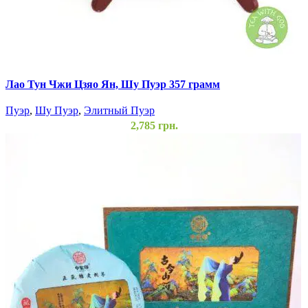
Лао Тун Чжи Цзяо Ян, Шу Пуэр 357 грамм
Пуэр
,
Шу Пуэр
,
Элитный Пуэр
2,785
грн.