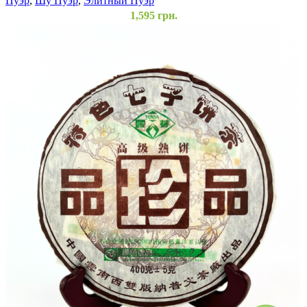
Пуэр
,
Шу Пуэр
,
Элитный Пуэр
1,595
грн.