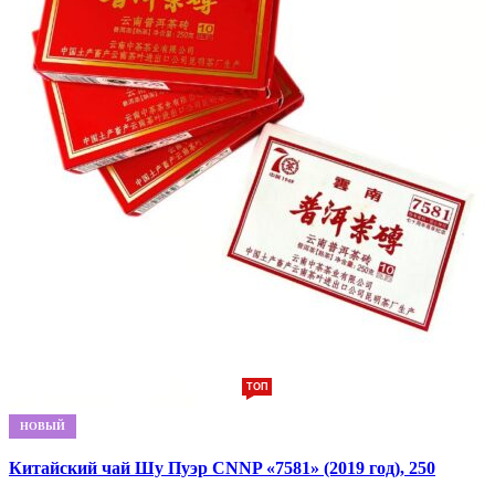
ТОП
НОВЫЙ
Китайский чай Шу Пуэр CNNP «7581» (2019 год), 250
грамм