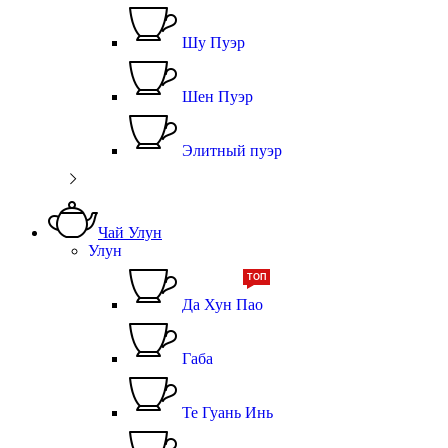
Шу Пуэр
Шен Пуэр
Элитный пуэр
Чай Улун
Улун
ТОП
Да Хун Пао
Габа
Те Гуань Инь