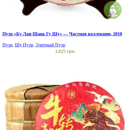
Пуэр «Бу Лан Шань Гу Шу» — Частная коллекция, 2010
год
Пуэр
,
Шу Пуэр
,
Элитный Пуэр
1,625
грн.