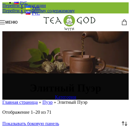
РУС.
Перейти к навигации
Укр.
Перейти к основному содержимому
Рус.
МЕНЮ
Элитный Пуэр
Категории
Главная страница
»
Пуэр
»
Элитный Пуэр
Отображение 1–20 из 71
Показывать боковую панель