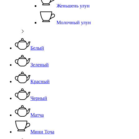
Женьшень улун
Молочный улун
Белый
Зеленый
Красный
Черный
Матча
Мини Точа