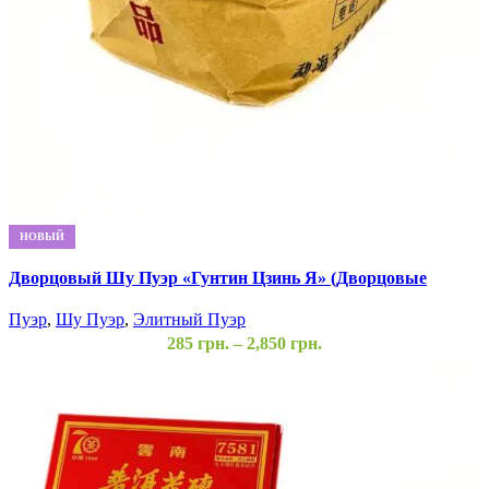
НОВЫЙ
Дворцовый Шу Пуэр «Гунтин Цзинь Я» (Дворцовые
Золотые Почки) – 18-летний россыпной Шу
Пуэр
,
Шу Пуэр
,
Элитный Пуэр
285
грн.
–
2,850
грн.