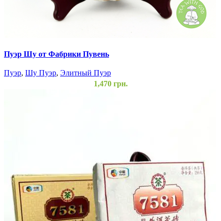
Пуэр Шу от Фабрики Пувень
Пуэр
,
Шу Пуэр
,
Элитный Пуэр
1,470
грн.