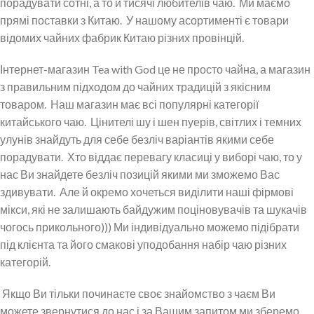
порадувати сотні, а то й тисячі любителів чаю.
Ми маємо
прямі поставки з Китаю.
У нашому асортименті є товари
відомих чайних фабрик Китаю різних провінцій.
Інтернет-магазин Tea with God це не просто чайна, а магазин
з правильним підходом до чайних традицій з якісним
товаром.
Наш магазин має всі популярні категорії
китайського чаю.
Цінителі шу і шен пуерів, світлих і темних
улунів знайдуть для себе безліч варіантів якими себе
порадувати.
Хто віддає перевагу класиці у виборі чаю, то у
нас Ви знайдете безліч позицій якими ми зможемо Вас
здивувати.
Але й окремо хочеться виділити наші фірмові
мікси, які не залишають байдужим поціновувачів та шукачів
чогось прикольного))) Ми індивідуально можемо підібрати
під клієнта та його смакові уподобання набір чаю різних
категорій.
Якщо Ви тільки починаєте своє знайомство з чаєм Ви
можете звернутися до нас і за Вашим запитом ми зберемо