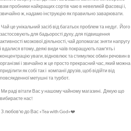
вам пробники найкращих сортів чаю в невеликій фасовці і,
звичайно ж, надамо інструкцію як правильно заварювати.
Чай це унікальний засіб від багатьох проблем та недуг.
Його
застосовують для бадьорості духу, для підвищення
активності мозкової діяльності, чай допомагає зняти напругу
і вдалися втому, деякі види чаїв покращують пам'ять і
концентрацію уваги, відновлює та стимулює обмін речовин в
організмі і звичайно ж це просто прекрасний час, який можна
приділити як собі так і
компанії друзів, щоб відійти від
повсякденної метушні та турбот.
Ми раді вітати Вас у нашому чайному магазині.
Дякую що
вибираєте нас!
З любов'ю до Вас «Tea with God»❤️