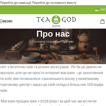
Перейти до навігації
Перейти до основного вмісту
УКР.
МЕНЮ
Про нас
Головна сторінка
»
Про нас
Tea with God
Наш чайний магазин "Tea with God" це окремий маленький
світ з безліччю чаїв та різних аксесуарів.
Як би це дивно не
звучало, але це не просто інтернет магазин - це захоплення
та хобі, яке починалося з маленького кіоску у невеликому
торговому центрі і зараз це свій склад із більш ніж 500 видів
чаїв.
Магазин працює вже з 2018 року і за цей час ми встигли