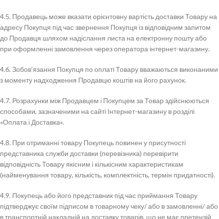
4.5. Продавець може вказати орієнтовну вартість доставки Товару на
адресу Покупця під час звернення Покупця із відповідним запитом
до Продавця шляхом надіслання листа на електронну пошту або
при оформленні замовлення через оператора інтернет-магазину.
4.6. Зобов’язання Покупця по оплаті Товару вважаються виконаними
з моменту надходження Продавцю коштів на його рахунок.
4.7. Розрахунки між Продавцем і Покупцем за Товар здійснюються
способами, зазначеними на сайті Інтернет-магазину в розділі
«Оплата і Доставка».
4.8. При отриманні товару Покупець повинен у присутності
представника служби доставки (перевізника) перевірити
відповідність Товару якісним і кількісним характеристикам
(найменування товару, кількість, комплектність, термін придатності).
4.9. Покупець або його представник під час приймання Товару
підтверджує своїм підписом в товарному чеку/ або в замовленні/ або
в транспортній накладній на доставку товарів, що не має претензій