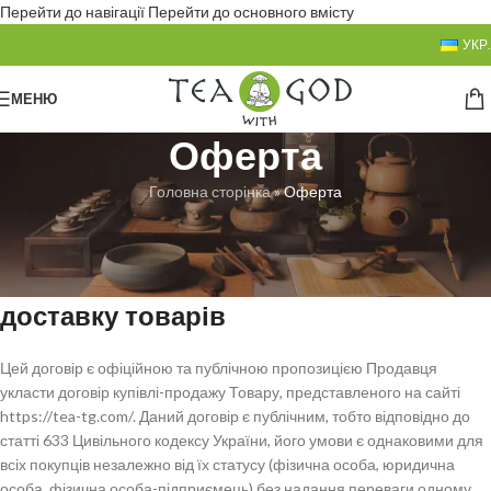
Перейти до навігації
Перейти до основного вмісту
УКР.
МЕНЮ
Оферта
Головна сторінка
»
Оферта
ПУБЛІЧНИЙ ДОГОВІР (ОФЕРТА)
на замовлення, купівлю-продаж і
доставку товарів
Цей договір є офіційною та публічною пропозицією Продавця
укласти договір купівлі-продажу Товару, представленого на сайті
https://tea-tg.com/. Даний договір є публічним, тобто відповідно до
статті 633 Цивільного кодексу України, його умови є однаковими для
всіх покупців незалежно від їх статусу (фізична особа, юридична
особа, фізична особа-підприємець) без надання переваги одному