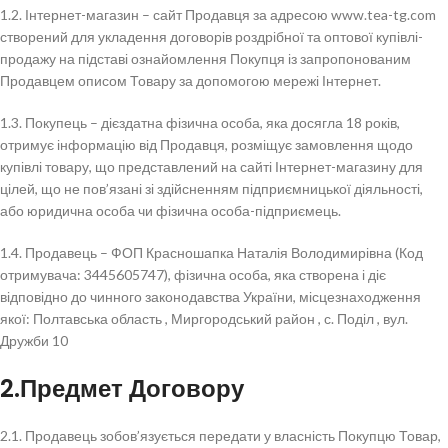
1.2. Інтернет-магазин – сайт Продавця за адресою www.tea-tg.com
створений для укладення договорів роздрібної та оптової купівлі-
продажу на підставі ознайомлення Покупця із запропонованим
Продавцем описом Товару за допомогою мережі Інтернет.
1.3. Покупець – дієздатна фізична особа, яка досягла 18 років,
отримує інформацію від Продавця, розміщує замовлення щодо
купівлі товару, що представлений на сайті Інтернет-магазину для
цілей, що не пов’язані зі здійсненням підприємницької діяльності,
або юридична особа чи фізична особа-підприємець.
1.4. Продавець – ФОП Красношапка Наталія Володимирівна (Код
отримувача: 3445605747), фізична особа, яка створена і діє
відповідно до чинного законодавства України, місцезнаходження
якої: Полтавська область , Миргородський район , с. Поділ , вул.
Дружби 10
2.Предмет Договору
2.1. Продавець зобов’язується передати у власність Покупцю Товар,