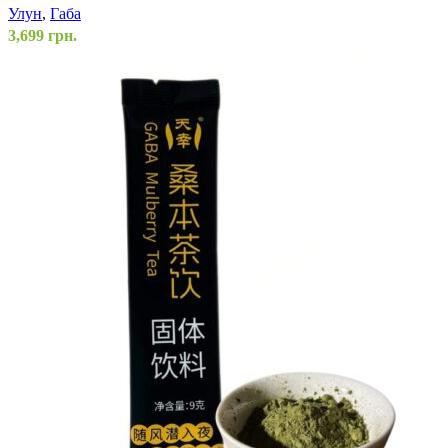
Улун
,
Габа
3,699
грн.