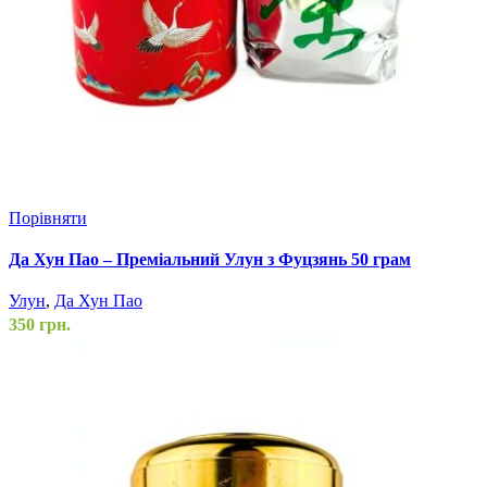
Порівняти
Да Хун Пао – Преміальний Улун з Фуцзянь 50 грам
Улун
,
Да Хун Пао
350
грн.