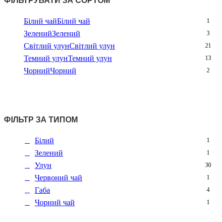
ФІЛЬТРУВАТИ ЗА СОРТОМ
Білий чай
Білий чай
1
Зелений
Зелений
3
Світлий улун
Світлий улун
21
Темний улун
Темний улун
13
Чорний
Чорний
2
ФІЛЬТР ЗА ТИПОМ
Білий
1
Зелений
1
Улун
30
Червоний чай
1
Габа
4
Чорний чай
1