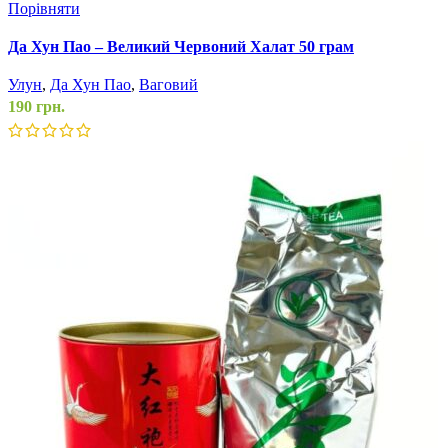
Порівняти
Да Хун Пао – Великий Червоний Халат 50 грам
Улун
,
Да Хун Пао
,
Ваговий
190
грн.