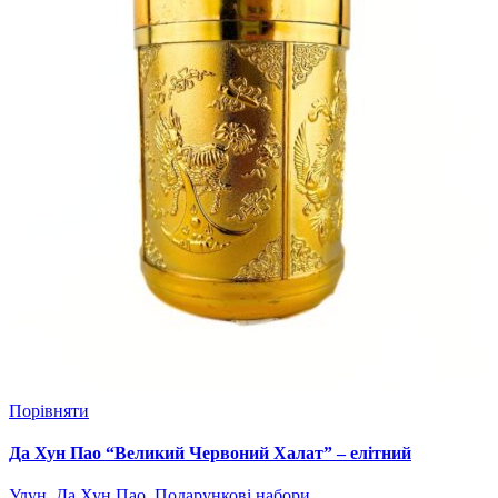
Порівняти
Да Хун Пао “Великий Червоний Халат” – елітний
скельний улун, 50 г (у золотій подарунковій банці)
Улун
,
Да Хун Пао
,
Подарункові набори