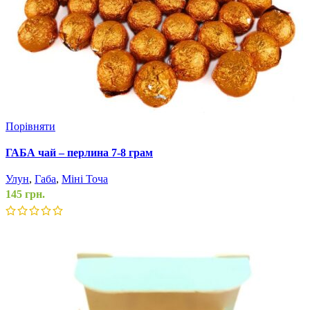
Порівняти
ГАБА чай – перлина 7-8 грам
Улун
,
Габа
,
Міні Точа
145
грн.