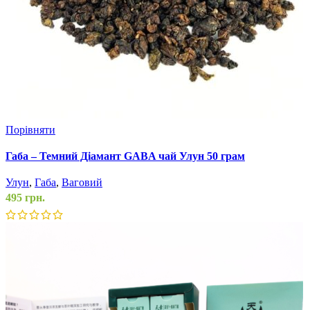
Порівняти
Габа – Темний Діамант GABA чай Улун 50 грам
Улун
,
Габа
,
Ваговий
495
грн.