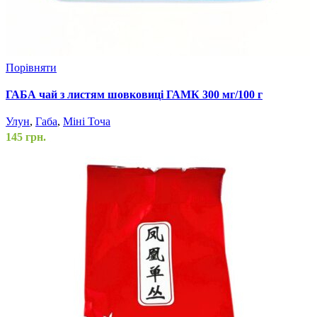
Порівняти
ГАБА чай з листям шовковиці ГАМК 300 мг/100 г
Улун
,
Габа
,
Міні Точа
145
грн.