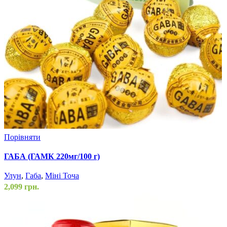
Порівняти
ГАБА (ГАМК 220мг/100 г)
Улун
,
Габа
,
Міні Точа
2,099
грн.