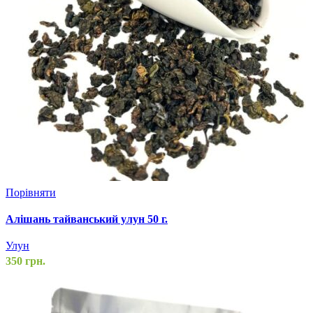
Порівняти
Алішань тайванський улун 50 г.
Улун
350
грн.