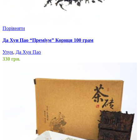
Порівняти
Да Хун Пао “Преміум” Кориця 100 грам
Улун
,
Да Хун Пао
330
грн.