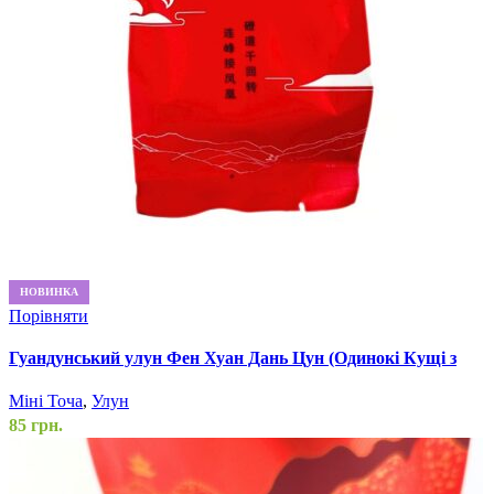
НОВИНКА
Порівняти
Гуандунський улун Фен Хуан Дань Цун (Одинокі Кущі з
Горки Фенікса), 6 грам
Міні Точа
,
Улун
85
грн.