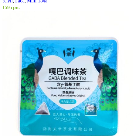
Улун
,
Габа
,
Міні Точа
159
грн.