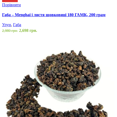
Порівняти
Габа – Menghai і листя шовковиці 180 ГАМК, 200 грам
Улун
,
Габа
2,698
грн.
2,980
грн.