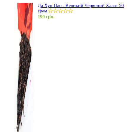
Да Хун Пао - Великий Червоний Халат 50
грам
190
грн.