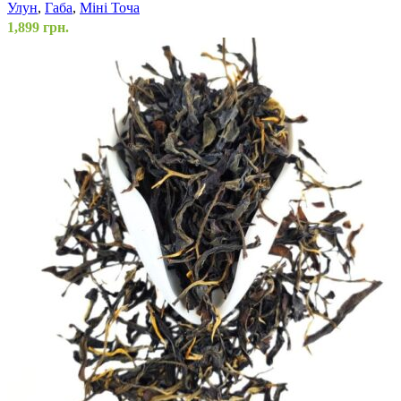
Улун
,
Габа
,
Міні Точа
1,899
грн.