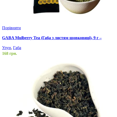
Порівняти
GABA Mulberry Tea (Габа з листям шовковиці), 9 г –
розчинний чай для релаксу та здоров’я
Улун
,
Габа
168
грн.