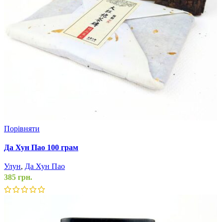
Порівняти
Да Хун Пао 100 грам
Улун
,
Да Хун Пао
385
грн.