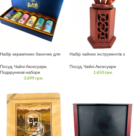
Набір керамічних баночек для
Набір чайних інструментів з
зберігання чаю – Чайниці 6 шт.
бамбуку в коричневому кольорі
Посуд
,
Чайні Аксесуари
,
Посуд
,
Чайні Аксесуари
Подарункові набори
1,650
грн.
3,699
грн.