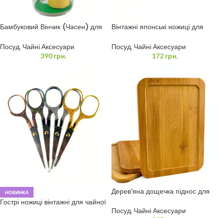
Бамбуковий Вінчик (Часен) для
Вінтажні японські ножиці для
Матча 100 ворсинок
чайної церемонії
Посуд
,
Чайні Аксесуари
Посуд
,
Чайні Аксесуари
390
грн.
172
грн.
Дерев’яна дощечка піднос для
НОВИНКА
пуера
Гострі ножиці вінтажні для чайної
церемонії
Посуд
,
Чайні Аксесуари