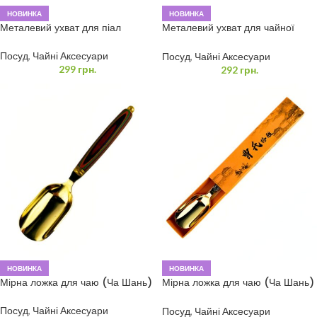
НОВИНКА
НОВИНКА
Металевий ухват для піал
Металевий ухват для чайної
церемонії «Бамбук» (Ча Бей
Цзя)
Посуд
,
Чайні Аксесуари
Посуд
,
Чайні Аксесуари
299
грн.
292
грн.
НОВИНКА
НОВИНКА
Мірна ложка для чаю (Ча Шань)
Мірна ложка для чаю (Ча Шань)
з орнаментом
Посуд
,
Чайні Аксесуари
Посуд
,
Чайні Аксесуари