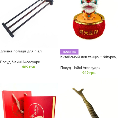
Зливна полиця для піал
НОВИНКА
(Сушарка для чайної церемонії)
Китайський лев танцю – Фігурка,
Скринька, Попільничка
Посуд
,
Чайні Аксесуари
(Талісман удачі)
489
грн.
Посуд
,
Чайні Аксесуари
949
грн.