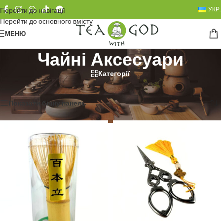
УКР.
Перейти до навігації
Перейти до основного вмісту
МЕНЮ
Чайні Аксесуари
Категорії
Головна сторінка
»
Посуд
»
Чайні Аксесуари
Показано 1–20 із 41
Показати бічну панель