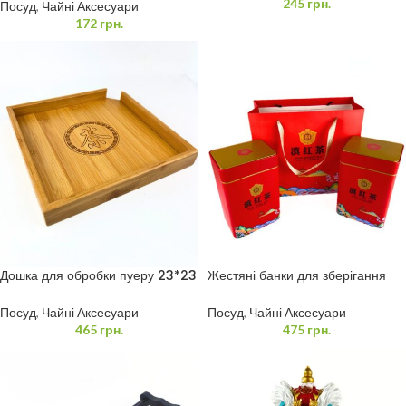
245
грн.
Посуд
,
Чайні Аксесуари
172
грн.
Дошка для обробки пуеру 23*23
Жестяні банки для зберігання
см
чаю
Посуд
,
Чайні Аксесуари
Посуд
,
Чайні Аксесуари
465
грн.
475
грн.