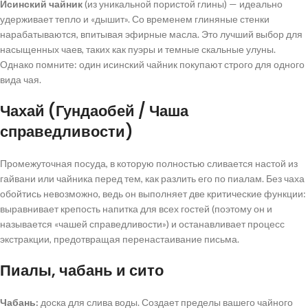
Исинский чайник
(из уникальной пористой глины) — идеально
удерживает тепло и «дышит». Со временем глиняные стенки
нарабатываются, впитывая эфирные масла. Это лучший выбор для
насыщенных чаев, таких как пуэры и темные скальные улуны.
Однако помните: один исинский чайник покупают строго для одного
вида чая.
Чахай (Гундаобей / Чаша
справедливости)
Промежуточная посуда, в которую полностью сливается настой из
гайвани или чайника перед тем, как разлить его по пиалам. Без чаха
обойтись невозможно, ведь он выполняет две критические функции:
выравнивает крепость напитка для всех гостей (поэтому он и
называется «чашей справедливости») и останавливает процесс
экстракции, предотвращая перенастаивание письма.
Пиалы, чабань и сито
Чабань:
доска для слива воды. Создает пределы вашего чайного