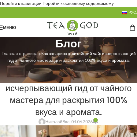
Перейти к навигации
Перейти к основному содержимому
РУС.
МЕНЮ
Блог
Главная страница
»
Как заваривать китайский чай: исчерпывающий
гид от чайного мастера для раскрытия 100% вкуса и аромата.
БЕЗ РУБРИКИ
Как заваривать китайский чай:
исчерпывающий гид от чайного
мастера для раскрытия 100%
вкуса и аромата.
0
Николай
Вкл. 04.06.2026