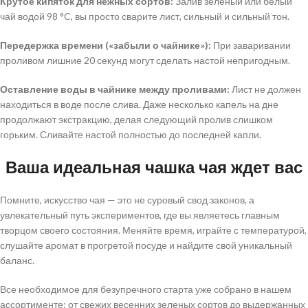
Крутое кипяток для нежных сортов:
Залив зеленый или белый
чай водой 98 °C, вы просто сварите лист, сильный и сильный тон.
Передержка времени («забыли о чайнике»):
При заваривании
проливом лишние 20 секунд могут сделать настой непригодным.
Оставление воды в чайнике между проливами:
Лист не должен
находиться в воде после слива. Даже несколько капель на дне
продолжают экстракцию, делая следующий пролив слишком
горьким. Сливайте настой полностью до последней капли.
Ваша идеальная чашка чая ждет вас
Помните, искусство чая — это не суровый свод законов, а
увлекательный путь экспериментов, где вы являетесь главным
творцом своего состояния. Меняйте время, играйте с температурой,
слушайте аромат в прогретой посуде и найдите свой уникальный
баланс.
Все необходимое для безупречного старта уже собрано в нашем
ассортименте: от свежих весенних зеленых сортов до выдержанных