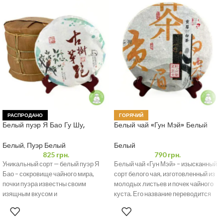
РАСПРОДАНО
ГОРЯЧИЙ
Белый пуэр Я Бао Гу Шу,
Белый чай «Гун Мэй» Белый
пуэрные почки
Пион 200 грамм
Белый
,
Пуэр Белый
Белый
825
грн.
790
грн.
Уникальный сорт — белый пуэр Я
Белый чай «Гун Мэй» – изысканный
Бао – сокровище чайного мира,
сорт белого чая, изготовленный из
почки пуэра известны своим
молодых листьев и почек чайного
изящным вкусом и
куста. Его название переводится
непревзойденным
происхождением.