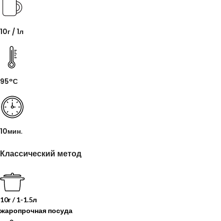
10г / 1л
95°С
10мин.
Классический метод
10г / 1-1.5л
жаропрочная посуда