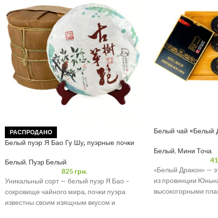
Белый чай «Белый 
РАСПРОДАНО
(3*12)
Белый пуэр Я Бао Гу Шу, пуэрные почки
Белый
,
Мини Точа
41
Белый
,
Пуэр Белый
«Белый Дракон» — э
825
грн.
из провинции Юньна
Уникальный сорт — белый пуэр Я Бао –
высокогорными пла
сокровище чайного мира, почки пуэра
изготовлен из молод
известны своим изящным вкусом и
непревзойденным происхождением.