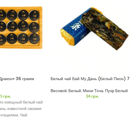
Дракон» 36 грамм
Белый чай Бай Му Дань (Белый Пион) 7
грамм
Весовой
,
Белый
,
Мини Точа
,
Пуэр Белый
5
грн.
34
грн.
то изящный белый чай
нь, известной своими
нтациями. Чай
ых почек, что