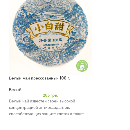
Белый Чай прессованный 100 г.
Белый чай с ма
Белый
Белый
,
Мини Точ
285
грн.
Белый чай известен своей высокой
Белый Чай с ман
концентрацией антиоксидантов,
белый чай с ман
способствующих защите клеток а также
собой мини-точа,
улучшает иммунитет. Он может помогать
тонкий аромат б
снижать кровяное давление