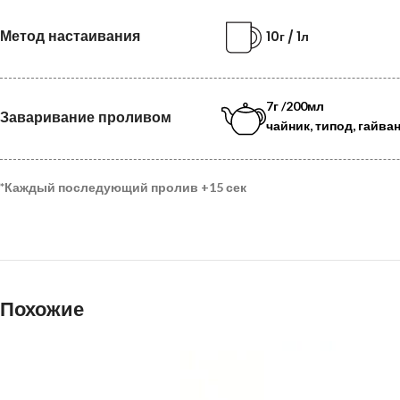
Метод настаивания
10г / 1л
7г /200мл
Заваривание проливом
чайник, типод, гайва
*
Каждый последующий пролив
+15 сек
Похожие