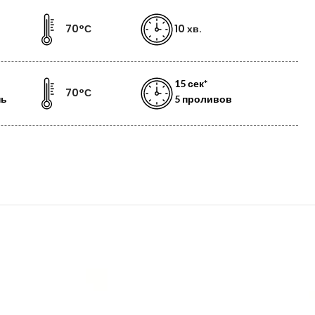
70°С
10 хв.
15 сек*
70°С
нь
5 проливов