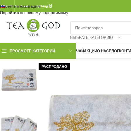
Перейти к навигации
РУС.
God sees everything 🙌
Перейти к основному содержимому
ВЫБРАТЬ КАТЕГОРИЮ
ПРОСМОТР КАТЕГОРИЙ
ЧАЙ
АКЦИИ
О НАС
БЛОГ
КОНТ
РАСПРОДАНО