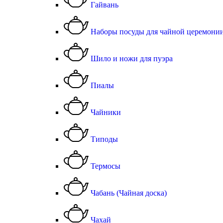
Гайвань
Наборы посуды для чайной церемони
Шило и ножи для пуэра
Пиалы
Чайники
Типоды
Термосы
Чабань (Чайная доска)
Чахай