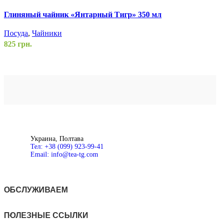
Глиняный чайник «Янтарный Тигр» 350 мл
Н
Посуда
,
Чайники
П
825
грн.
6
Добавить
в список
желаний
Д
В
ж
корзину
В
Быстрый
Б
просмотр
Украина, Полтава
Тел: +38 (099) 923-99-41
Email: info@tea-tg.com
ОБСЛУЖИВАЕМ
ПОЛЕЗНЫЕ ССЫЛКИ