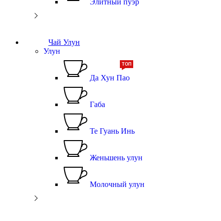
Элитный пуэр
Чай Улун
Улун
ТОП
Да Хун Пао
Габа
Те Гуань Инь
Женьшень улун
Молочный улун