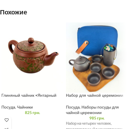
Похожие
Глиняный чайник «Янтарный
Набор для чайной церемонии
Тигр» 350 мл
синий овал футляр, чайник 160
мл и 4 пиалы 35 мл
Посуда
,
Чайники
Посуда
,
Наборы посуды для
825
грн.
чайной церемонии
985
грн.
Набор на четырех человек,