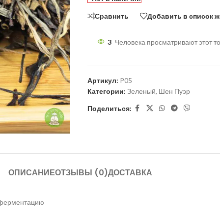
Сравнить
Добавить в список 
3
Человека просматривают этот то
Артикул:
P05
Категории:
Зеленый
,
Шен Пуэр
Поделиться:
ОПИСАНИЕ
ОТЗЫВЫ (0)
ДОСТАВКА
ю ферментацию