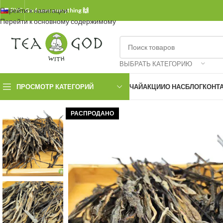
Перейти к навигации
РУС.
God sees everything 🙌
Перейти к основному содержимому
ВЫБРАТЬ КАТЕГОРИЮ
ПРОСМОТР КАТЕГОРИЙ
ЧАЙ
АКЦИИ
О НАС
БЛОГ
КОНТ
РАСПРОДАНО