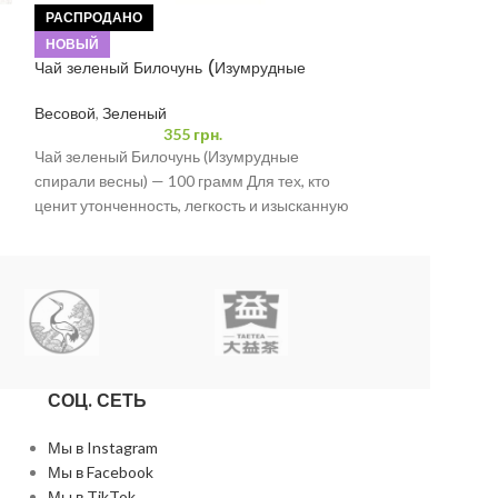
Чай Шен Пуэр «З
РАСПРОДАНО
НОВЫЙ
Пуэр
,
Шен Пуэр
Чай зеленый Билочунь (Изумрудные
спирали весны) — 100 грамм
Шен Пуэр «Золото
Весовой
,
Зеленый
высококачествен
355
грн.
изготовленный и
Чай зеленый Билочунь (Изумрудные
больших чайных 
спирали весны) — 100 грамм Для тех, кто
Юньнань.
ценит утонченность, легкость и изысканную
свежесть первых весенних
СОЦ. СЕТЬ
Мы в Instagram
Мы в Facebook
Мы в TikTok