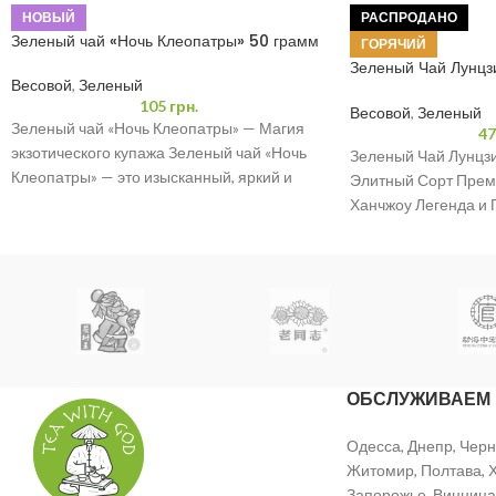
НОВЫЙ
РАСПРОДАНО
Зеленый чай «Ночь Клеопатры» 50 грамм
ГОРЯЧИЙ
Зеленый Чай Лунцз
Весовой
,
Зеленый
50 грамм
105
грн.
Весовой
,
Зеленый
Зеленый чай «Ночь Клеопатры» — Магия
47
экзотического купажа Зеленый чай «Ночь
Зеленый Чай Лунцзи
Клеопатры» — это изысканный, яркий и
Элитный Сорт Прем
невероятно ароматный купаж,
Ханчжоу Легенда и
Родина Лунцзина (С
Лунцзин —
ОБСЛУЖИВАЕМ
Одесса, Днепр, Черн
Житомир, Полтава, Х
Запорожье, Винница,