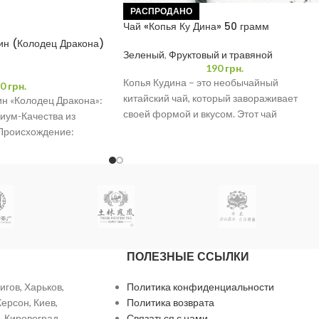
РАСПРОДАНО
Чай «Копья Ку Дина» 50 грамм
ин (Колодец Дракона)
Зеленый
,
Фруктовый и травяной
190
грн.
Копья Кудина – это необычайный
0
грн.
китайский чай, который завораживает
н «Колодец Дракона»:
своей формой и вкусом. Этот чай
иум-Качества из
производится из отборных листьев
 Происхождение:
растения
иху) Зеленый Чай
ПОЛЕЗНЫЕ ССЫЛКИ
игов, Харьков,
Политика конфиденциальности
ерсон, Киев,
Политика возврата
 Кировоград,
Связаться с нами