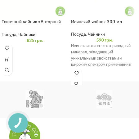
Глиняный чайник «Янтарный
Исинский чайник 300 мл
Тигр» 350 мл
Посуда
,
Чайники
Посуда
,
Чайники
590
грн.
825
грн.
Исинская глина – это природный
минерал, обладающий
уникальными свойствами и
широким спектром применений в
керамике, строительстве и
медицине благодаря своей