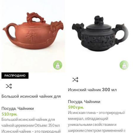
РАСПРОДАНО
Исинский чайник 300 мл
Большой исинский чайник для
чайной церемонии 350 мл
Посуда
,
Чайники
590
грн.
Посуда
,
Чайники
Исинская глина – это природный
510
грн.
минерал, обладающий
Большой исинский чайник для
уникальными свойствами и
чайной церемонии Объем: 350 мл
широким спектром применений в
Исинский чайник – это природный