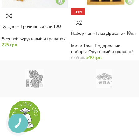
-14%
Ку Цяо – Гречишный чай 100
грамм
Набор чая «Глаз Дракона» 18шт
120 грамм
Весовой
,
Фруктовый и травяной
225
грн.
Мини Точа
,
Подарочные
наборы
,
Фруктовый и травяной
540
грн.
629
грн.