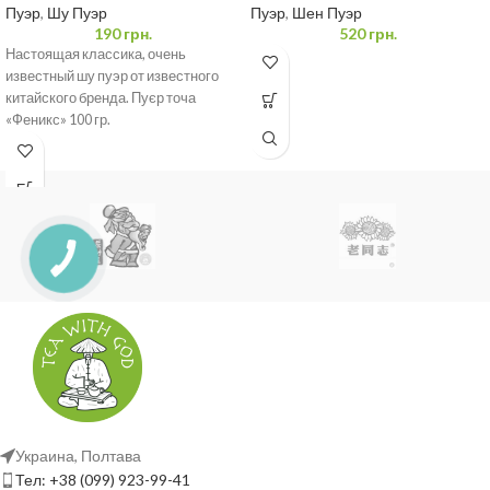
Пуэр
,
Шу Пуэр
Пуэр
,
Шен Пуэр
190
грн.
520
грн.
Настоящая классика, очень
известный шу пуэр от известного
китайского бренда. Пуєр точа
«Феникс» 100 гр.
Украина, Полтава
Тел: +38 (099) 923-99-41