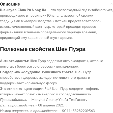
Описание
Шэн пуэр Chun Pu Nong Jia
— это превосходный вид китайского чая,
производимого в провинции Юньнань, известной своими
традициями в чаепроизводстве. Этот чай представляет собой
высококачественный шэн пуэр, который проходит процесс
ферментации в течение определенного периода времени,
придающий ему характерный вкус и аромат.
Полезные свойства Шен Пуэра
Антиоксиданты
: Шен Пуэр содержит антиоксиданты, которые
помогают бороться со стрессом и воспалением.
Поддержка желудочно-кишечного тракта
: Шен Пуэр
способствует здоровью желудочно-кишечного тракта и
поддерживает нормальную флору.
Энергия и концентрация
: Чай Шен Пуэр содержит кофеин,
который может повысить энергию и сосредоточенность.
Производитель
— Menghai County Youfu Tea Factory
Дата производства
– 08 апреля 2021 г.
Номер лицензии на производство
— SC11453282209563