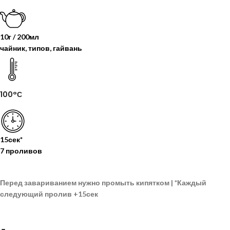
10г / 200мл
чайник, типов, гайвань
100°С
15сек*
7 проливов
Перед завариванием нужно промыть кипятком |
*
Каждый
следующий пролив
+15сек