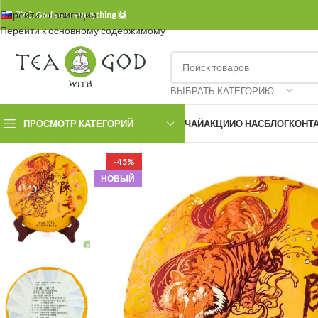
Перейти к навигации
РУС.
God sees everything 🙌
Перейти к основному содержимому
ВЫБРАТЬ КАТЕГОРИЮ
ПРОСМОТР КАТЕГОРИЙ
ЧАЙ
АКЦИИ
О НАС
БЛОГ
КОНТ
-45%
НОВЫЙ