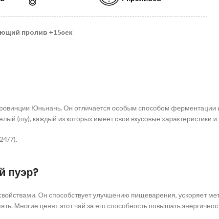
ующий пролив
+15сек
 провинции Юньнань. Он отличается особым способом ферментации и
елый (шу), каждый из которых имеет свои вкусовые характеристики и
24/7).
й пуэр?
ойствами. Он способствует улучшению пищеварения, ускоряет мета
. Многие ценят этот чай за его способность повышать энергичност