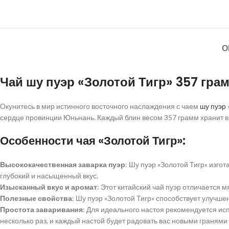
О
Чай шу пуэр «Золотой Тигр» 357 гра
Окунитесь в мир истинного восточного наслаждения с чаем
шу пуэр
сердце провинции Юньнань. Каждый блин весом 357 грамм хранит в с
Особенности чая «Золотой Тигр»:
Высококачественная заварка пуэр
: Шу пуэр «Золотой Тигр» изго
глубокий и насыщенный вкус.
Изысканный вкус и аромат
: Этот китайский чай пуэр отличается 
Полезные свойства
: Шу пуэр «Золотой Тигр» способствует улучш
Простота заваривания
: Для идеального настоя рекомендуется исп
несколько раз, и каждый настой будет радовать вас новыми гранями 