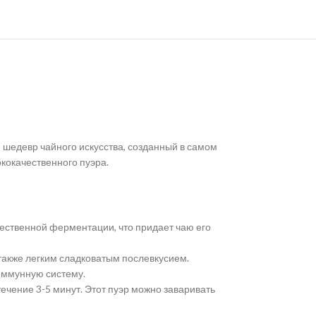
 шедевр чайного искусства, созданный в самом
кокачественного пуэра.
стественной ферментации, что придает чаю его
а также легким сладковатым послевкусием.
 иммунную систему.
течение 3-5 минут. Этот пуэр можно заваривать