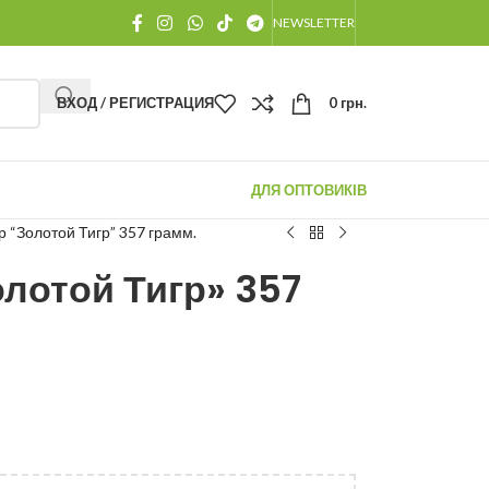
NEWSLETTER
ВХОД / РЕГИСТРАЦИЯ
0
грн.
ДЛЯ ОПТОВИКІВ
р “Золотой Тигр” 357 грамм.
олотой Тигр» 357