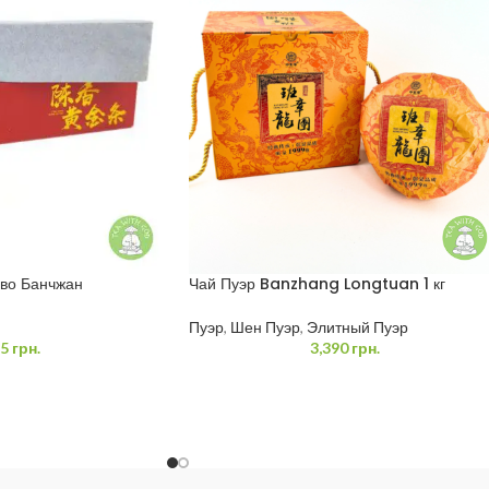
ево Банчжан
Чай Пуэр Banzhang Longtuan 1 кг
Пуэр
,
Шен Пуэр
,
Элитный Пуэр
5
грн.
3,390
грн.