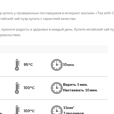
эр купить у проверенных поставщиков в
интернет-магазин «Tea with 
йский чай пуэр купить с гарантией качества.
 принося радость и здоровье в каждый день. Купите китайский чай п
довольствия.
95°С
10мин.
Варить
5 мин.
100°С
Настаивать
10 мин.
15сек*
100°С
нь
7 проливов