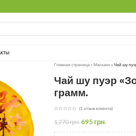
АКТЫ
Главная страница
»
Магазин
»
Чай шу пуэ
Чай шу пуэр «З
грамм.
(
1
отзыв клиента)
695
грн.
1,270
грн.