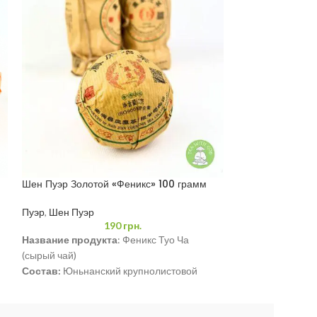
Шен Пуэр Золотой «Феникс» 100 грамм
Шу Пуэр «Mengh
качества 100 гр
Пуэр
,
Шен Пуэр
Пуэр
,
Шу Пуэр
190
грн.
Название продукта
: Феникс Туо Ча
(сырый чай)
Состав:
Юньнанский крупнолистовой
высушенный на солнце зеленый чай.
Вес
: 100 грамм