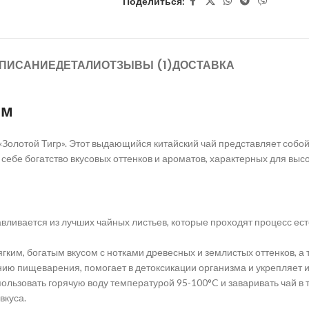
Поделиться:
ПИСАНИЕ
ДЕТАЛИ
ОТЗЫВЫ (1)
ДОСТАВКА
мм
«Золотой Тигр». Этот выдающийся китайский чай представляет собой
ебе богатство вкусовых оттенков и ароматов, характерных для высо
тавливается из лучших чайных листьев, которые проходят процесс е
мягким, богатым вкусом с нотками древесных и землистых оттенков, 
ению пищеварения, помогает в детоксикации организма и укрепляет
ользовать горячую воду температурой 95-100°C и заваривать чай в 
вкуса.