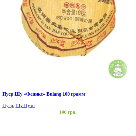
Пуєр Шу «Феникс» Bulang 100 грамм
П
Пуэр
,
Шу Пуэр
П
190
грн.