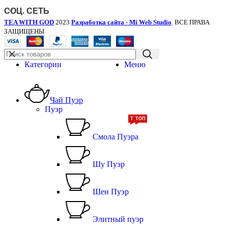
СОЦ. СЕТЬ
TEA WITH GOD
2023
Разработка сайта - Mi Web Studio
. ВСЕ ПРАВА
ЗАЩИЩЕНЫ
Категории
Меню
Чай Пуэр
Пуэр
ТОП
ТОП
Смола Пуэра
Шу Пуэр
Шен Пуэр
Элитный пуэр