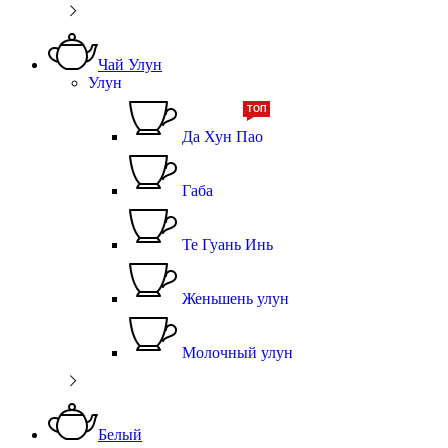
Чай Улун
Улун
ТОП
Да Хун Пао
Габа
Те Гуань Инь
Женьшень улун
Молочный улун
Белый