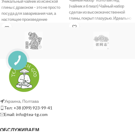
Чайный набор “Колотый лед”
Уникальный чайник из исинской
(чайник и 6 пиал) Чайный набор
глины с драконом – это не просто
сделан из высококачественной
посуда для заваривания чая, а
глины, покрыт глазурью. Идеально
настоящее произведение
подходит для повседневного
искусства. Он
Украина, Полтава
Тел: +38 (099) 923-99-41
Email: info@tea-tg.com
ОБСЛУЖИВАЕМ