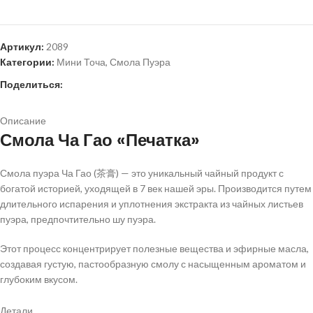
Артикул:
2089
Категории:
Мини Точа
,
Смола Пуэра
Поделиться:
Описание
Смола Ча Гао «Печатка»
Смола пуэра Ча Гао (茶膏) — это уникальный чайный продукт с
богатой историей, уходящей в 7 век нашей эры. Производится путем
длительного испарения и уплотнения экстракта из чайных листьев
пуэра, предпочтительно шу пуэра.
Этот процесс концентрирует полезные вещества и эфирные масла,
создавая густую, пастообразную смолу с насыщенным ароматом и
глубоким вкусом.
Ча Гао не просто чай, это настоящая квинтэссенция пуэра,
Детали