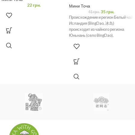
22
грн.
Мини Точа
35
грн.
Насыщенный глубокий вкус
: с нотками шоколада, сухофруктов,
41
грн.
Происхождение и регион Белый чай
орехов и древесины.
Исландия (BingDao, 冰岛)
Богатый аромат
: с землистыми, пряными и цветочными нотками.
происходит из чайного региона
Отличается от обычного пуэра
: более концентрированный,
Юньнань (село BingDao),
густой и маслянистый.
расположенного на высоте более
1600
Как приготовить:
Классический способ
: растворить небольшой кусочек смолы
(размером с горошину) в горячей воде (не кипяток!).
Холодный чай:
измельчить смолу и залить холодной водой,
настоять в течение нескольких часов.
Добавить к другим напиткам
: чай, какао, смузи, коктейли.
Использовать в кулинарии
: добавить к десертам, соусам,
маринадам.
Важно:
Начинайте с небольших доз и постепенно увеличивайте при