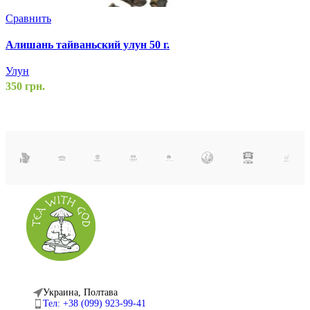
Сравнить
С
Алишань тайваньский улун 50 г.
Г
Улун
г
350
грн.
У
2
Украина, Полтава
Тел: +38 (099) 923-99-41