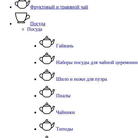
Фруктовый и травяной чай
Посуда
Посуда
Гайвань
Наборы посуды для чайной церемони
Шило и ножи для пуэра
Пиалы
Чайники
Типоды