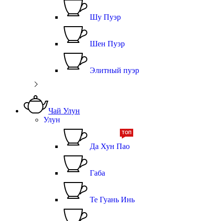
Шу Пуэр
Шен Пуэр
Элитный пуэр
Чай Улун
Улун
ТОП
Да Хун Пао
Габа
Те Гуань Инь