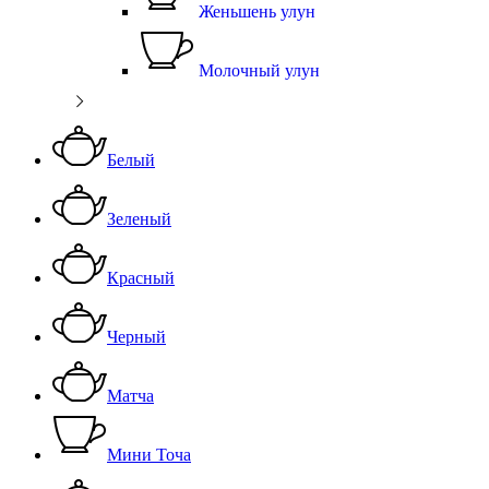
Женьшень улун
Молочный улун
Белый
Зеленый
Красный
Черный
Матча
Мини Точа