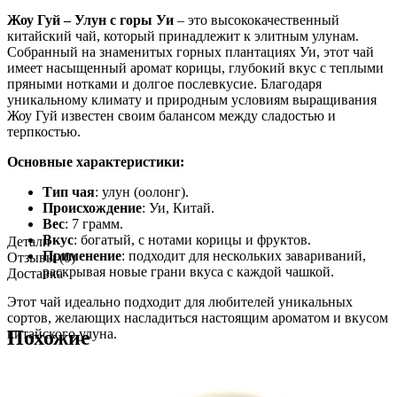
Жоу Гуй – Улун с горы Уи
– это высококачественный
китайский чай, который принадлежит к элитным улунам.
Собранный на знаменитых горных плантациях Уи, этот чай
имеет насыщенный аромат корицы, глубокий вкус с теплыми
пряными нотками и долгое послевкусие. Благодаря
уникальному климату и природным условиям выращивания
Жоу Гуй известен своим балансом между сладостью и
терпкостью.
Основные характеристики:
Тип чая
: улун (оолонг).
Происхождение
: Уи, Китай.
Вес
: 7 грамм.
Вкус
: богатый, с нотами корицы и фруктов.
Детали
Применение
: подходит для нескольких завариваний,
Отзывы (0)
раскрывая новые грани вкуса с каждой чашкой.
Доставка
Этот чай идеально подходит для любителей уникальных
сортов, желающих насладиться настоящим ароматом и вкусом
китайского улуна.
Похожие