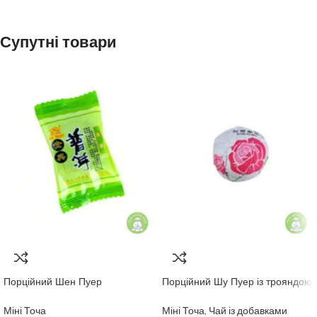
7г /200мл
чайник, тіпод, гайвань
Супутні товари
70°С
15 сек*
5 проливів
*
Кожен наступний пролив
+15 сек
Порційний Шен Пуер
Порційний Шу Пуер із трояндою
“Класичний”
5 г.
Міні Точа
Міні Точа
,
Чай із добавками