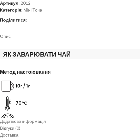
Артикул:
2012
Категорія:
Міні Точа
Поділитися:
Опис
ЯК ЗАВАРЮВАТИ ЧАЙ
Метод настоювання
10г / 1л
70°С
10 хв.
Додаткова інформація
Відгуки (0)
Заварювання проливом
Доставка