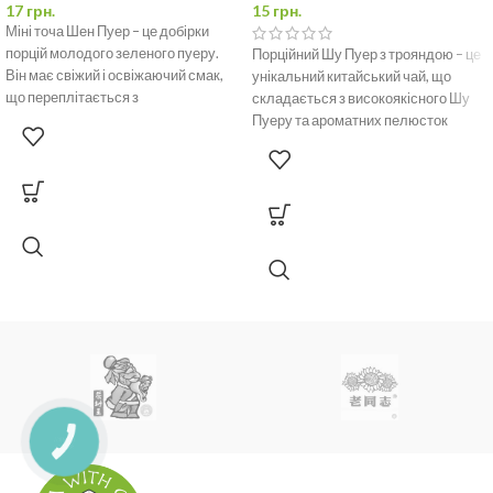
17
грн.
15
грн.
Міні точа Шен Пуер – це добірки
порцій молодого зеленого пуеру.
Порційний Шу Пуер з трояндою – це
Він має свіжий і освіжаючий смак,
унікальний китайський чай, що
що переплітається з
складається з високоякісного Шу
Пуеру та ароматних пелюсток
троянди.