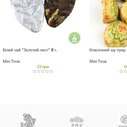
Білий чай “Золотий лист” 8 г.
Класичний шу пуер 5
Міні Точа
Міні Точа
22
грн.
1