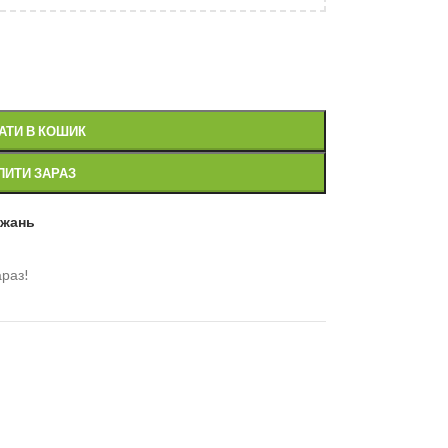
АТИ В КОШИК
ПИТИ ЗАРАЗ
ажань
араз!