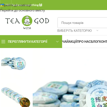
Перейти до навігації
УКР.
God sees everything 🙌
Перейти до основного вмісту
ВИБЕРІТЬ КАТЕГОРІЮ
ПЕРЕГЛЯНУТИ КАТЕГОРІЇ
ЧАЙ
АКЦІЇ
ПРО НАС
БЛОГ
КОН