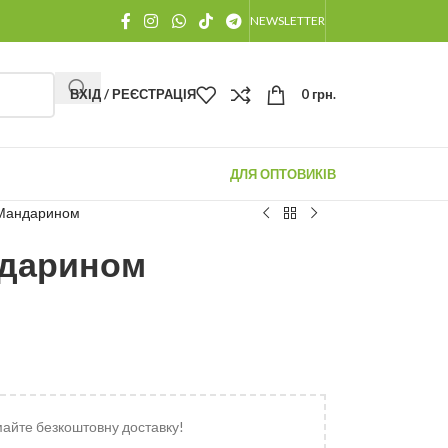
NEWSLETTER
ВХІД / РЕЄСТРАЦІЯ
0
грн.
ДЛЯ ОПТОВИКІВ
 Мандарином
ндарином
майте безкоштовну доставку!