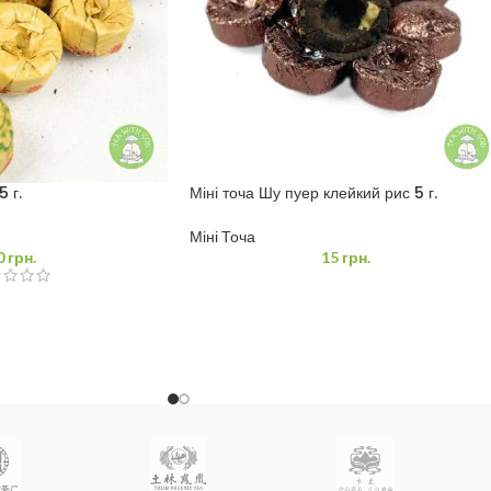
 г.
Міні точа Шу пуер клейкий рис 5 г.
Міні Точа
0
грн.
15
грн.