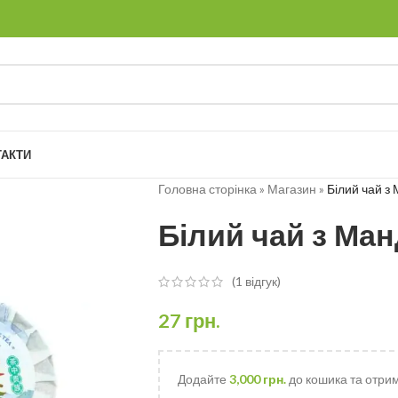
ТАКТИ
Головна сторінка
»
Магазин
»
Білий чай з
Білий чай з Ма
(
1
відгук)
27
грн.
Додайте
3,000
грн.
до кошика та отри