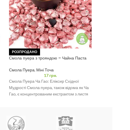
Шен Пуер з клей
РОЗПРОДАНО
Смола пуера з трояндою – Чайна Паста
Міні Точа
Ча Гао 0,5 грам
Смола Пуера
,
Міні Точа
Порційний Шен П
17
грн.
Пуер, збагачени
Смола Пуера Ча Гао: Еліксир Східної
рису, представлен
Мудрості Смола пуера, також відома як Ча
що нагадує мален
Гао, є концентрованим екстрактом з листя
пуера,