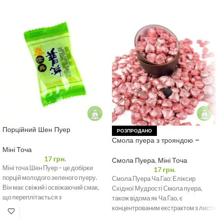
Порційний Шен Пуер
РОЗПРОДАНО
“Класичний”
Смола пуера з трояндою –
Чайна Паста Ча Гао 0,5 грам
Міні Точа
17
грн.
Смола Пуера
,
Міні Точа
Міні точа Шен Пуер – це добірки
17
грн.
порцій молодого зеленого пуеру.
Смола Пуера Ча Гао: Еліксир
Він має свіжий і освіжаючий смак,
Східної Мудрості Смола пуера,
що переплітається з
також відома як Ча Гао, є
концентрованим екстрактом з листя
пуера,