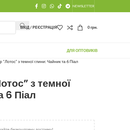
NEWSLETTER
ВХІД / РЕЄСТРАЦІЯ
0
грн.
ДЛЯ ОПТОВИКІВ
 “Лотос” з темної глини: Чайник та 6 Піал
отос” з темної
а 6 Піал
майте безкоштовну доставку!