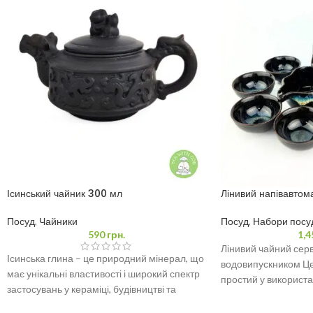
Ісинський чайник 300 мл
Лінивий напівавтом
Посуд
,
Чайники
Посуд
,
Набори посуд
590
грн.
1,4
Лінивий чайний серв
Ісинська глина – це природний мінерал, що
водовипускником Це
має унікальні властивості і широкий спектр
простий у використа
застосувань у кераміці, будівництві та
дизайн, який чудово
медицині завдяки