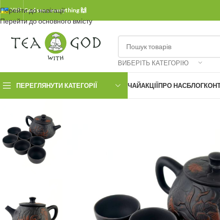
Перейти до навігації
УКР.
God sees everything 🙌
Перейти до основного вмісту
ВИБЕРІТЬ КАТЕГОРІЮ
ПЕРЕГЛЯНУТИ КАТЕГОРІЇ
ЧАЙ
АКЦІЇ
ПРО НАС
БЛОГ
КОН