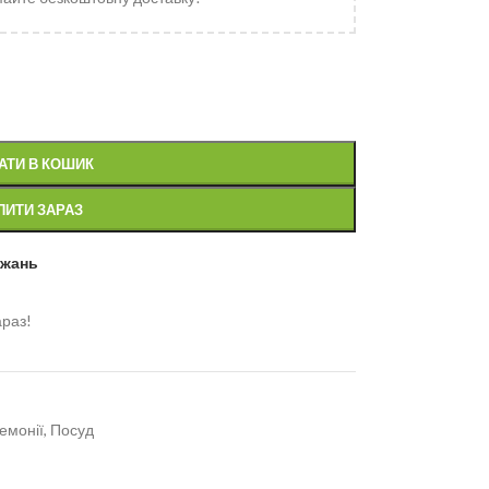
АТИ В КОШИК
ПИТИ ЗАРАЗ
ажань
араз!
емонії
,
Посуд