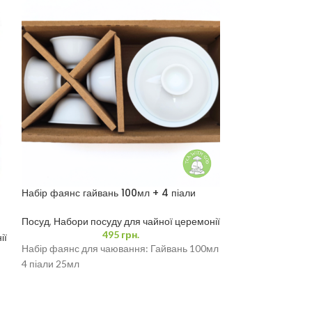
Набір фаянс гайвань 100мл + 4 піали
Набір Чайник та 
25мл
Церемонії
Посуд
,
Набори посуду для чайної церемонії
Посуд
,
Набори по
495
грн.
ії
Набір фаянс для чаювання: Гайвань 100мл
Набір із 6 піал т
4 піали 25мл
“Різнокольоровий
160 мл