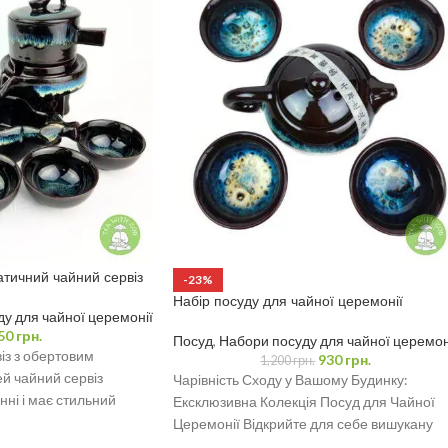
атичний чайний сервіз
-23%
Набір посуду для чайної церемонії
у для чайної церемонії
50
грн.
Посуд
,
Набори посуду для чайної церемон
із з обертовим
930
грн.
1,200
грн.
й чайний сервіз
Чарівність Сходу у Вашому Будинку:
нні і має стильний
Ексклюзивна Колекція Посуд для Чайної
 доповнить будь-яку
Церемонії Відкрийте для себе вишукану
колекцію посуду, спеціально створену для