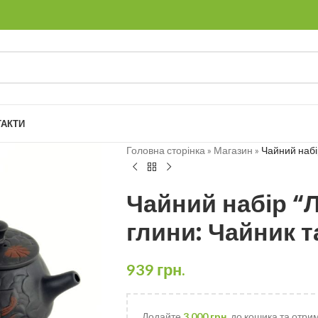
ТАКТИ
Головна сторінка
»
Магазин
»
Чайний набір
Чайний набір “Л
глини: Чайник т
939
грн.
Додайте
3,000
грн.
до кошика та отри