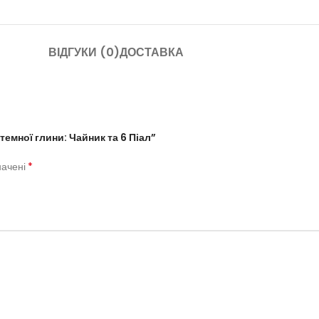
ВІДГУКИ (0)
ДОСТАВКА
темної глини: Чайник та 6 Піал”
*
начені