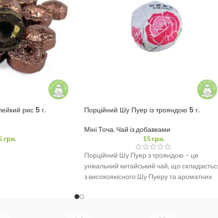
лейкий рис 5 г.
Порційний Шу Пуер із трояндою 5 г.
Міні Точа
,
Чай із добавками
5
грн.
15
грн.
Порційний Шу Пуер з трояндою – це
унікальний китайський чай, що складаєтьс
з високоякісного Шу Пуеру та ароматних
пелюсток троянди.