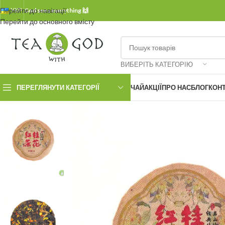
Перейти до навігації
УКР.
God sees everything 🙌
Перейти до основного вмісту
ВИБЕРІТЬ КАТЕГОРІЮ
ПЕРЕГЛЯНУТИ КАТЕГОРІЇ
ЧАЙ
АКЦІЇ
ПРО НАС
БЛОГ
КОН