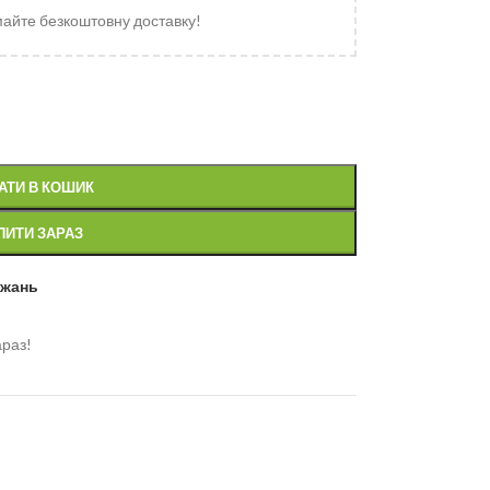
майте безкоштовну доставку!
АТИ В КОШИК
ПИТИ ЗАРАЗ
ажань
араз!