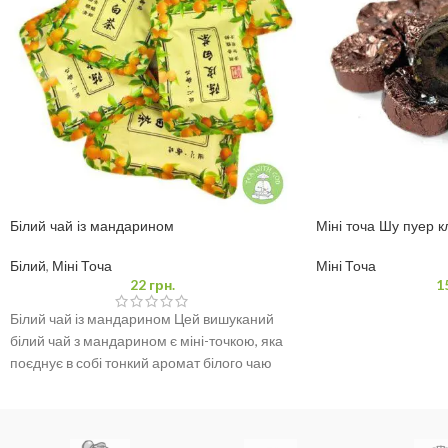
Білий чай із мандарином
Міні точа Шу пуер к
Білий
,
Міні Точа
Міні Точа
22
грн.
1
Білий чай із мандарином Цей вишуканий
білий чай з мандарином є міні-точкою, яка
поєднує в собі тонкий аромат білого чаю