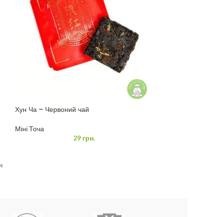
Хун Ча – Червоний чай
Чай Шу Пуер “Зо
Міні Точа
Міні Точа
29
грн.
я