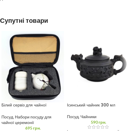
Супутні товари
Білий сервіз для чайної
Ісинський чайник 300 мл
церемонії у футлярі (Дорожній)
Посуд
,
Чайники
Посуд
,
Набори посуду для
590
грн.
чайної церемонії
695
грн.