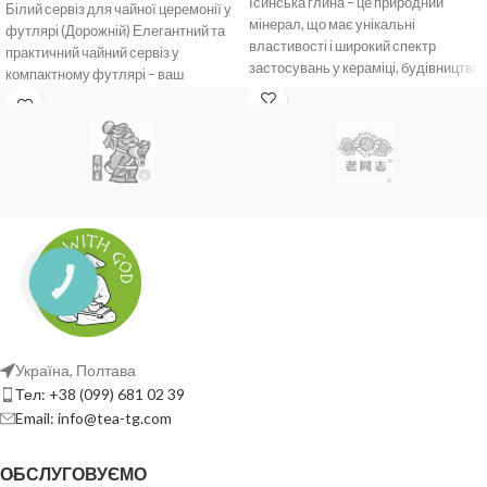
Ісинська глина – це природний
Білий сервіз для чайної церемонії у
мінерал, що має унікальні
футлярі (Дорожній) Елегантний та
властивості і широкий спектр
практичний чайний сервіз у
застосувань у кераміці, будівництві
компактному футлярі – ваш
та медицині завдяки
ідеальний компаньйон
КНОПКА
ЗВ'ЯЗКУ
Україна, Полтава
Тел: +38 (099) 681 02 39
Email: info@tea-tg.com
ОБСЛУГОВУЄМО