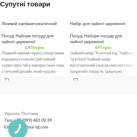
Супутні товари
Лінивий напівавтоматичний
Набір для чайної церемонії
чайний сервіз
Посуд
,
Набори посуду для
Посуд
,
Набори посуду для
чайної церемонії
чайної церемонії
695
грн.
1,450
грн.
Чайний набір “Колотий лід” (чайник
Лінивий чайний сервіз з обертовим
та 6 піал) Чайний набір
водовипускником Цей чайний
виготовлений з високоякісної глини,
сервіз простий у використанні і має
покритий глазур’ю. Ідеально
стильний дизайн, який чудово
підходить для повсякденного
доповнить будь-яку
Україна, Полтава
Тел: +38 (099) 681 02 39
Email: info@tea-tg.com
КНОПКА
ЗВ'ЯЗКУ