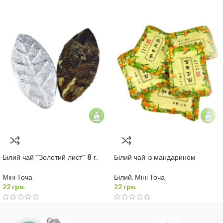
Готівкою
Якщо ви живете в Полтаві, то ваше замовлення ви можете забрати
самі або замовлення доставить кур'єр. А ви розрахуєтеся з ним
готівкою.
Накладений платіж
(грошовий переказ) з мінімальною передоплатою за послуги пошти –
100 грн. У відділенні Нової Пошти при отриманні
(* КОМІСІЯ НП)
Оплата карткою
Банківськими картами Visa або MasterCard
(* БЕЗ КОМІСІЇ)
Білий чай “Золотий лист” 8 г.
Білий чай із мандарином
Міні Точа
Білий
,
Міні Точа
22
грн.
22
грн.