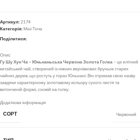
Артикул:
2174
Категорія:
Міні Точа
Поділитися:
Опис
Гу Шу Хун Ча – Юньнаньська Червона Золота Голка
– це елітний
китайський чай, створений із ніжних верхівкових бруньок старих
чайних дерев, що ростуть у горах Юньнані. Він отримав свою назву
завдяки характерному золотавому кольору сухого листя та
витонченій формі, схожій на голку.
Додаткова інформація
СОРТ
Червоний