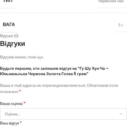
ТИП
Червоний чай
ВАГА
5 г.
Відгуки (0)
Відгуки
Відгуків немає, поки що.
Будьте першим, хто залишив відгук на “Гу Шу Хун Ча –
Юньнаньська Червона Золота Голка 5 грам”
Ваша e-mail адреса не оприлюднюватиметься.
Обов’язкові поля
*
позначені
*
Ваша оцінка
*
Ваш відгук