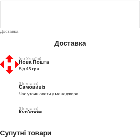
Доставка
Доставка
(по Україні)
Нова Пошта
Від
45 грн.
*
Назва
(Полтава)
Самовивіз
Час уточнювати у менеджера
*
Email
(Полтава)
Кур'єром
Пн-Пт.:
11:00 - 18:00 (
100 грн.
)
Супутні товари
Зберегти моє ім'я, e-mail, та адресу сайту в цьому браузері для моїх
Оплата
подальших коментарів.