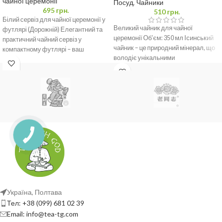
чайної церемонії
Посуд
,
Чайники
695
грн.
510
грн.
Білий сервіз для чайної церемонії у
Великий чайник для чайної
футлярі (Дорожній) Елегантний та
церемонії Об’єм: 350 мл Ісинський
практичний чайний сервіз у
чайник – це природний мінерал, що
компактному футлярі – ваш
володіє унікальними
ідеальний компаньйон
властивостями та широким
Україна, Полтава
Тел: +38 (099) 681 02 39
Email: info@tea-tg.com