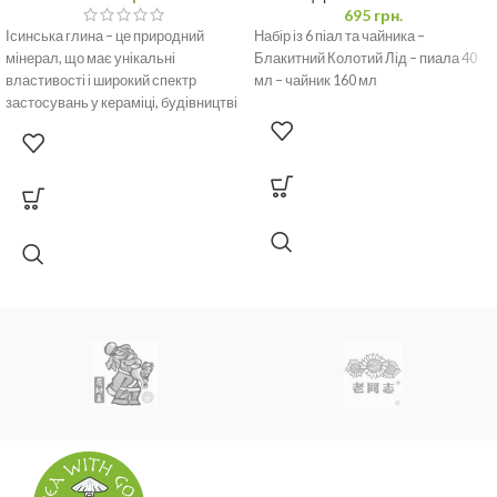
695
грн.
Тип товару:
Подарункова упаковка / Аксесуари для зберігання чаю
Ісинська глина – це природний
Набір із 6 піал та чайника –
мінерал, що має унікальні
Блакитний Колотий Лід – пиала 40
Призначення:
Для пресованого чаю у формі класичного млинця
властивості і широкий спектр
мл – чайник 160 мл
застосувань у кераміці, будівництві
та медицині завдяки