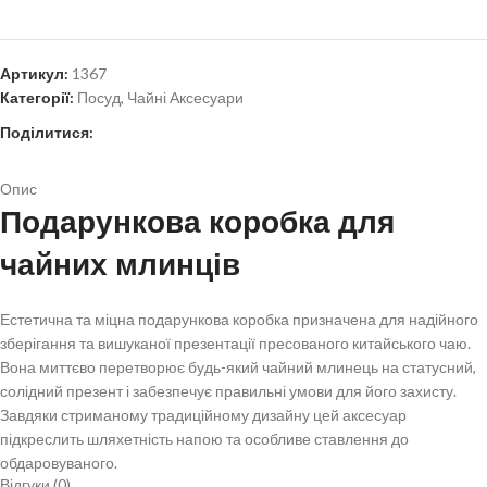
Артикул:
1367
Категорії:
Посуд
,
Чайні Аксесуари
Поділитися:
Опис
Подарункова коробка для
чайних млинців
Естетична та міцна подарункова коробка призначена для надійного
зберігання та вишуканої презентації пресованого китайського чаю.
Вона миттєво перетворює будь-який чайний млинець на статусний,
солідний презент і забезпечує правильні умови для його захисту.
Завдяки стриманому традиційному дизайну цей аксесуар
підкреслить шляхетність напою та особливе ставлення до
обдаровуваного.
Відгуки (0)