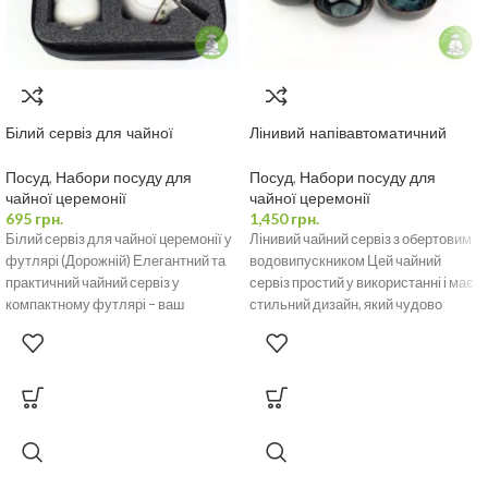
Білий сервіз для чайної
Лінивий напівавтоматичний
церемонії у футлярі (Дорожній)
чайний сервіз
Посуд
,
Набори посуду для
Посуд
,
Набори посуду для
чайної церемонії
чайної церемонії
695
грн.
1,450
грн.
Білий сервіз для чайної церемонії у
Лінивий чайний сервіз з обертовим
футлярі (Дорожній) Елегантний та
водовипускником Цей чайний
практичний чайний сервіз у
сервіз простий у використанні і має
компактному футлярі – ваш
стильний дизайн, який чудово
ідеальний компаньйон
доповнить будь-яку