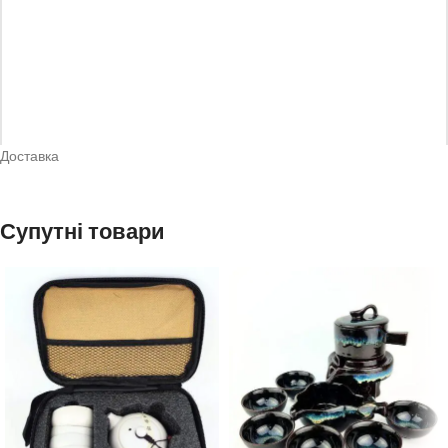
Доставка
*
Назва
Супутні товари
*
Email
Зберегти моє ім'я, e-mail, та адресу сайту в цьому браузері для
моїх подальших коментарів.