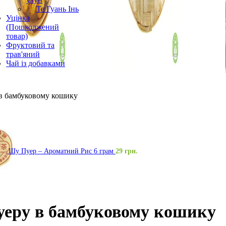
Те Гуань Інь
Уцінка
(Пошкоджений
товар)
Фруктовий та
трав'яний
Чай із добавками
в бамбуковому кошику
Шу Пуер – Ароматний Рис 6 грам
29
грн.
уеру в бамбуковому кошику