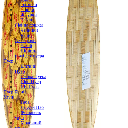
Термоси
Тіподи
Фігурки
Чабань
(Чайна дошка)
Чайники
Чайні
Аксесуари
Чахай
Шило та
ножі для пуера
Пуер
Елітний
Пуер
Смола Пуера
Шен Пуер
Шу Пуер
Пуер Білий
Улун
Габа
Да Хун Пао
Женьшень
улун
Молочний
улун