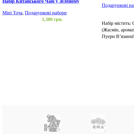
Набір Китайського Чаю у Зеленому
Подарункові н
Мандарині 24 шт.
Міні Точа
,
Подарункові набори
1,380
грн.
Набір містить:
(Жасмін, арома
Пуери В’язани