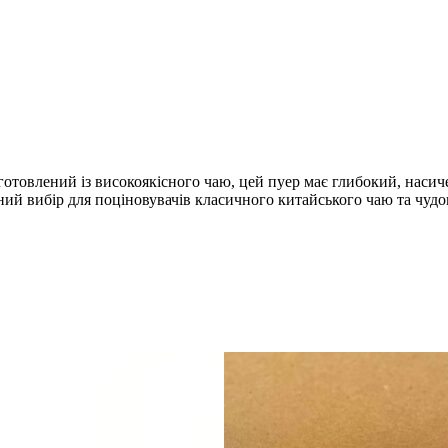
иготовлений із високоякісного чаю, цей пуер має глибокий, нас
ьний вибір для поціновувачів класичного китайського чаю та чуд