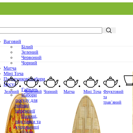
Ваговий
Білий
Зелений
Червоний
Чорний
Матча
Міні Точа
Подарункові набори
Посуд
Гайвань
Зелений
Червоний
Чорний
Матча
Міні Точа
Фруктовий
Набори
та
посуду для
трав’яний
чайної
церемонії
Пахощі,
підставки та
курильниці
Піали