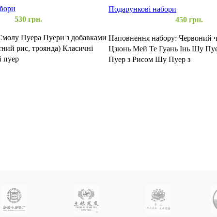
Пуер, Улун, Білий, Червоний
абори
Подарункові набори
530
грн.
450
грн.
 Смолу Пуера Пуери з добавками
Наповнення набору: Червоний ч
тний рис, троянда) Класичні
Цзюнь Мей Те Гуань Інь Шу Пу
й пуер
Пуер з Рисом Шу Пуер з