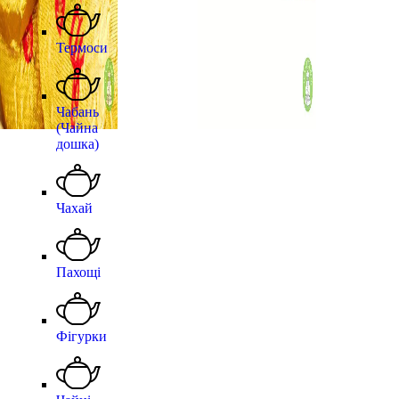
Термоси
Чабань
(Чайна
дошка)
Чахай
Пахощі
Фігурки