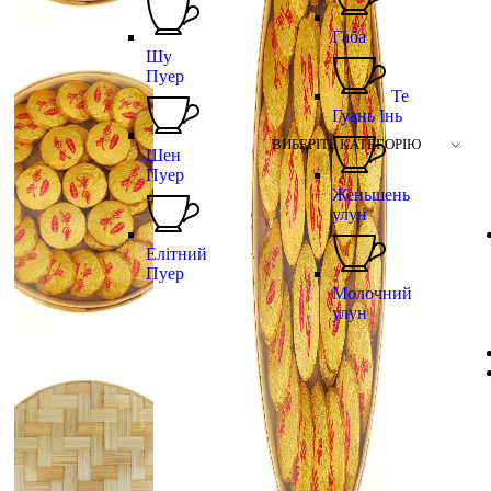
Габа
Шу
Пуер
Те
Гуань Інь
ВИБЕРІТЬ КАТЕГОРІЮ
Шен
Пуер
Женьшень
улун
Елітний
Пуер
Молочний
улун