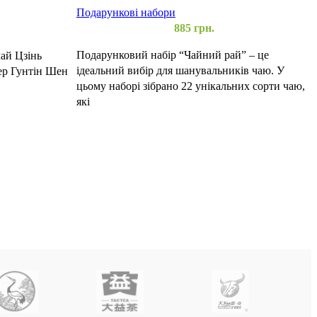
“
Подарункові набори
П
885
грн.
Подарунковий набір “Чайний рай” – це
ай Цзінь
П
ідеальний вибір для шанувальників чаю. У
ер Гунтін Шен
1
цьому наборі зібрано 22 унікальних сорти чаю,
п
які