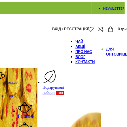
NEWSLETTER
ВХІД / РЕЄСТРАЦІЯ
0
грн
ЧАЙ
АКЦІЇ
ДЛЯ
ПРО НАС
ОПТОВИКІ
БЛОГ
КОНТАКТИ
Посуд
Подарункові
набори
ТОП
Посуд
Гайвань