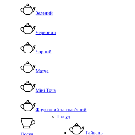
Зелений
Червоний
Чорний
Матча
Міні Точа
Фруктовий та трав’яний
Посуд
Гайвань
Посуд