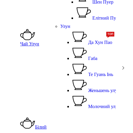
Шен Пуер
Елітний Пуер
Улун
ТОП
Да Хун Пао
Чай Улун
Габа
Те Гуань Інь
Женьшень улун
Молочний улун
Білий