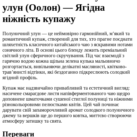
улун (Оолон) — Ягідна
ніжність купажу
Полуничний улун — це неймовірно гармонійний, м’який та
романтичний купаж, створений для тих, хто прагне поєднати
шляхетність класичного китайського чаю з яскравими нотами
сонячного літа. В основі цього бленду лежить преміальний
світлий улун сферичного скручування. Під час взаємодії з
гарячою водою кожна щільна зелена кулька мальовничо
розгортається, вивільняючи делікатні маслянисті, квітково-
трав’янисті відтінки, які бездоганно підкреслюють солодкий
ягідний профіль.
Купаж має надзвичайно привабливий та естетичний вигляд:
насичене смарагдове листя напівферментованого чаю щедро
доповнене шматочками сушеної стиглої полуниці та ніжними
різнокольоровими пелюстками квітів. Цей чай починає
дарувати свій запаморочливий аромат солодкого полуничного
джему та вершків ще до першого ковтка, миттєво створюючи
атмосферу затишку та свята.
Переваги