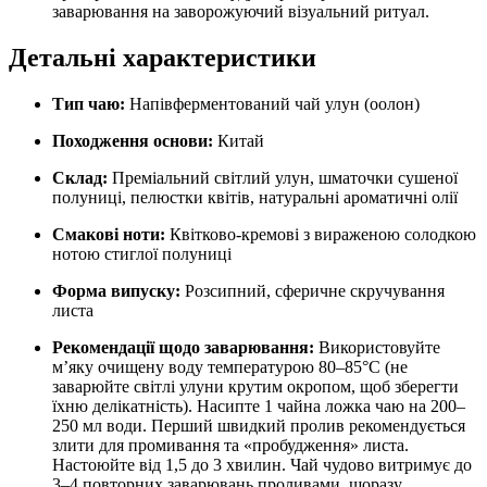
заварювання на заворожуючий візуальний ритуал.
Детальні характеристики
Тип чаю:
Напівферментований чай улун (оолон)
Походження основи:
Китай
Склад:
Преміальний світлий улун, шматочки сушеної
полуниці, пелюстки квітів, натуральні ароматичні олії
Смакові ноти:
Квітково-кремові з вираженою солодкою
нотою стиглої полуниці
Форма випуску:
Розсипний, сферичне скручування
листа
Рекомендації щодо заварювання:
Використовуйте
м’яку очищену воду температурою 80–85°C (не
заварюйте світлі улуни крутим окропом, щоб зберегти
їхню делікатність). Насипте 1 чайна ложка чаю на 200–
250 мл води. Перший швидкий пролив рекомендується
злити для промивання та «пробудження» листа.
Настоюйте від 1,5 до 3 хвилин. Чай чудово витримує до
3–4 повторних заварювань проливами, щоразу