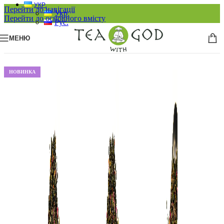
УКР.
Перейти до навігації
Укр.
Перейти до основного вмісту
Рус.
МЕНЮ
НОВИНКА