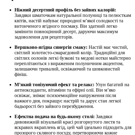
Ніжний десертний профіль без зайвих калорій:
Завдяки шматочкам натуральної полуниці та пелюсткам
квітів, настій набуває природної м’якої солодкості та
витонченого ягідного посмаку. Він здатний легко
замінити повноцінний десерт, даруючи максимум
задоволення для рецепторів.
Вершково-ягідна синергія смаку:
Настій має чистий,
світлий золотисто-смарагдовий колір. Традиційні для
світлих оолонів легкі бузкові та медові нотки майстерно
переплітаються з вираженим полуничним акцентом,
залишаючи тривалий, освіжаючий та шовковистий
фініш.
М’який тонізуючий ефект та релакс:
Улун багатий на
антиоксиданти, вітаміни та ефірні олії. Він м’яко
освіжає, знімає психоемоційне напруження після
важкого дня, покращує настрій та дарує стан легкої
бадьорості без зайвого перезбудження.
Ефектна подача на будь-якому столі:
Завдяки
дивовижній візуальній красі розгорнутого листя та
яскравих вкраплень ягід, цей чай ідеально підходить для
прозорого скляного посуду, перетворюючи кожне