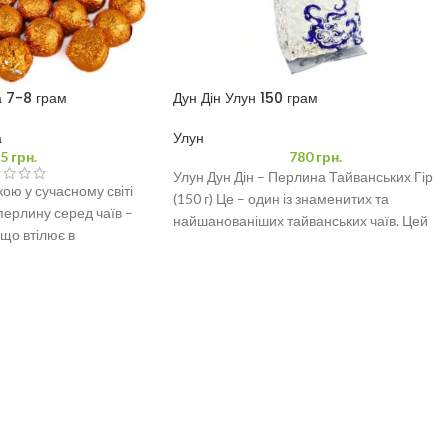
а 7-8 грам
Дун Дін Улун 150 грам
а
Улун
5
грн.
780
грн.
Улун Дун Дін – Перлина Тайванських Гір
ою у сучасному світі
(150 г) Це – один із знаменитих та
перлину серед чаїв –
найшанованіших тайванських чаїв. Цей
 що втілює в
улун
КОРИСНІ ПОСИЛАННЯ