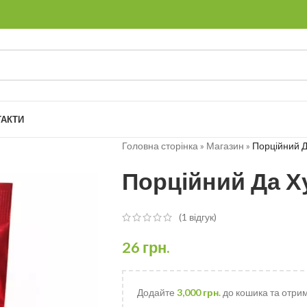
ТАКТИ
Головна сторінка
»
Магазин
»
Порційний Д
Порційний Да Х
(
1
відгук)
26
грн.
Додайте
3,000
грн.
до кошика та отри