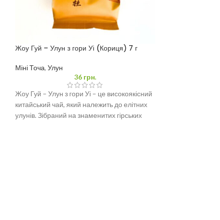
Жоу Гуй – Улун з гори Уі (Кориця) 7 г
РОЗПРОДАНО
Органічна габа А
Міні Точа
,
Улун
36
грн.
Улун
,
Габа
Жоу Гуй – Улун з гори Уі – це високоякісний
GABA-чай Алішан
китайський чай, який належить до елітних
поєднанням особ
улунів. Зібраний на знаменитих гірських
та прекрасних п
дивовижний та с
СОЦ. МЕРЕЖА