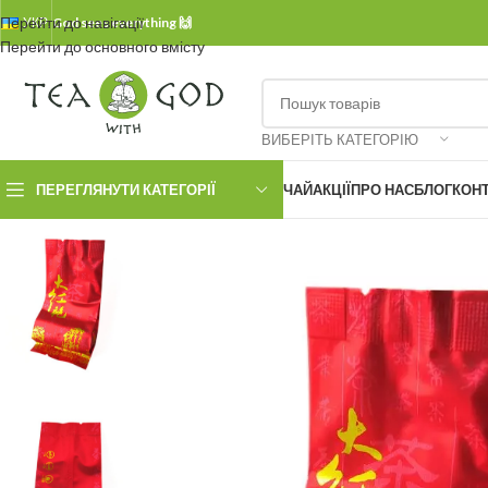
Перейти до навігації
УКР.
God sees everything 🙌
Перейти до основного вмісту
ВИБЕРІТЬ КАТЕГОРІЮ
ПЕРЕГЛЯНУТИ КАТЕГОРІЇ
ЧАЙ
АКЦІЇ
ПРО НАС
БЛОГ
КОН