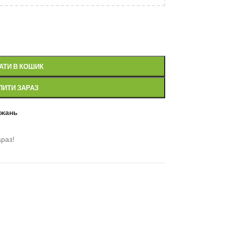
АТИ В КОШИК
ПИТИ ЗАРАЗ
ажань
араз!