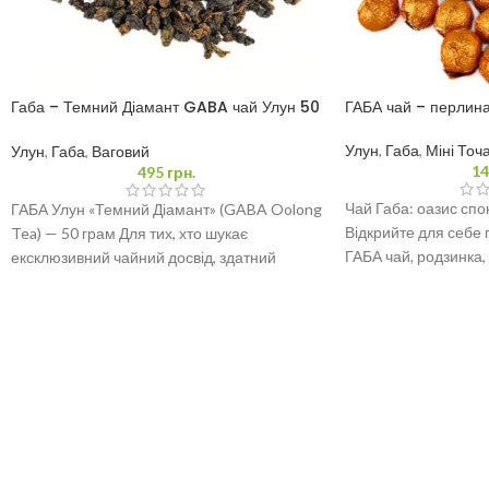
Габа – Темний Діамант GABA чай Улун 50
ГАБА чай – перлин
грам
Улун
,
Габа
,
Міні Точ
Улун
,
Габа
,
Ваговий
14
495
грн.
Чай Габа: оазис спок
ГАБА Улун «Темний Діамант» (GABA Oolong
Відкрийте для себе 
Tea) — 50 грам Для тих, хто шукає
ГАБА чай, родзинка,
ексклюзивний чайний досвід, здатний
подарувати глибоке
ОБСЛУГОВУЄМО