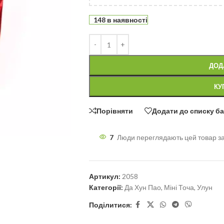
148 в наявності
ДОД
КУ
Порівняти
Додати до списку б
7
Люди переглядають цей товар з
Артикул:
2058
Категорії:
Да Хун Пао
,
Міні Точа
,
Улун
Поділитися: