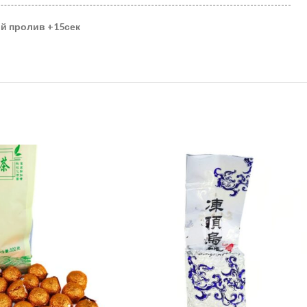
ий пролив
+15сек