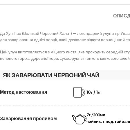
ОПИС
Д
Да Хун Пао (Великий Червоний Халат) — легендарний улун з гір Уїша
для заварювання однієї порції, який дозволяє відчути повноцінний сп
Цей улун виготовляється з міцного листя, яке проходить середній ст
печеного горіха, деревної кори, сухофруктів і тонкого квіткового шле
ЯК ЗАВАРЮВАТИ ЧЕРВОНИЙ ЧАЙ
Метод настоювання
10г / 1л
7г /200мл
Заварювання проливом
чайник, тіпод, гайван