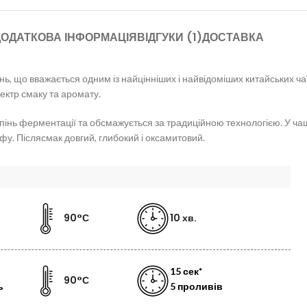
ОДАТКОВА ІНФОРМАЦІЯ
ВІДГУКИ (1)
ДОСТАВКА
нь, що вважається одним із найцінніших і найвідоміших китайських ч
ектр смаку та аромату.
упінь ферментації та обсмажується за традиційною технологією. У ча
йфу. Післясмак довгий, глибокий і оксамитовий.
90°С
10 хв.
15 сек*
90°С
ь
5 проливів