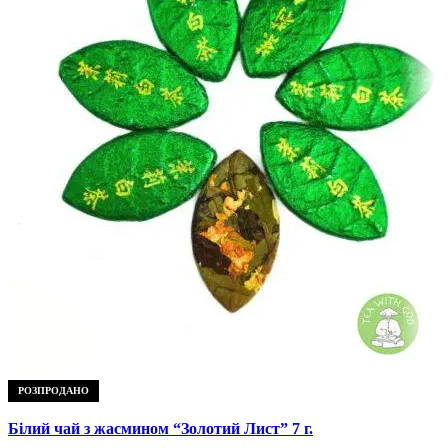
РОЗПРОДАНО
Білий чай з жасмином “Золотий Лист” 7 г.
С