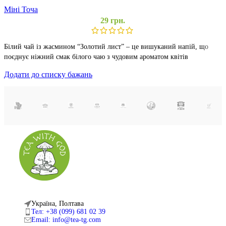
Міні Точа
С
29
грн.
С
Білий чай із жасмином “Золотий лист” – це вишуканий напій, що
п
поєднує ніжний смак білого чаю з чудовим ароматом квітів
к
Додати до списку бажань
Д
Читати далі
Д
Швидкий перегляд
Ш
Україна, Полтава
Тел: +38 (099) 681 02 39
Email: info@tea-tg.com