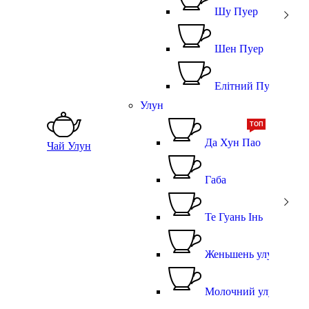
Шу Пуер
Шен Пуер
Елітний Пуер
Улун
ТОП
Да Хун Пао
Чай Улун
Габа
Те Гуань Інь
Женьшень улун
Молочний улун