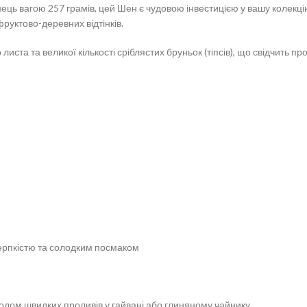
ь вагою 257 грамів, цей Шен є чудовою інвестицією у вашу колекцію
руктово-деревних відтінків.
иста та великої кількості сріблястих бруньок (тіпсів), що свідчить п
ерпкістю та солодким посмаком
дом швидких проливів у гайвані або глиняному чайнику.