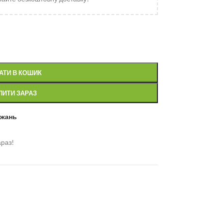
АТИ В КОШИК
ПИТИ ЗАРАЗ
ажань
араз!