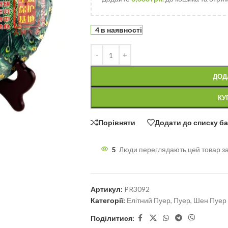
4 в наявності
ДОД
КУ
Порівняти
Додати до списку б
5
Люди переглядають цей товар з
Артикул:
PR3092
Категорії:
Елітний Пуер
,
Пуер
,
Шен Пуер
Поділитися: