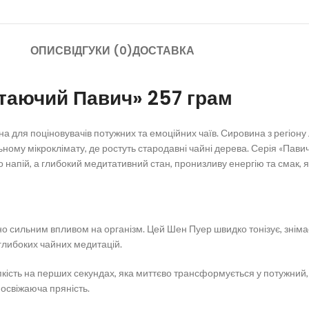
ОПИС
ВІДГУКИ (0)
ДОСТАВКА
таючий Павич» 257 грам
для поціновувачів потужних та емоційних чаїв. Сировина з регіону
ному мікроклімату, де ростуть стародавні чайні дерева. Серія «Павич
то напій, а глибокий медитативний стан, пронизливу енергію та смак
 сильним впливом на організм. Цей Шен Пуер швидко тонізує, знімає
глибоких чайних медитацій.
ість на перших секундах, яка миттєво трансформується у потужний, 
, освіжаюча пряність.