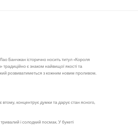
 Лао Банчжан історично носить титул «Короля
» традиційно є знаком найвищої якості та
, який розвиватиметься з кожним новим проливом.
 втому, концентрує думки та дарує стан ясного,
тривалий і солодкий посмак. У букеті