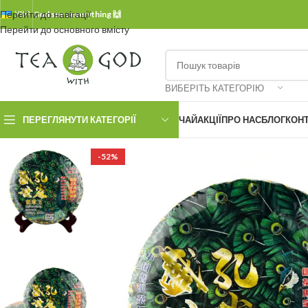
Перейти до навігації
УКР.
God sees everything 🙌
Перейти до основного вмісту
ВИБЕРІТЬ КАТЕГОРІЮ
ПЕРЕГЛЯНУТИ КАТЕГОРІЇ
ЧАЙ
АКЦІЇ
ПРО НАС
БЛОГ
КОН
-52%