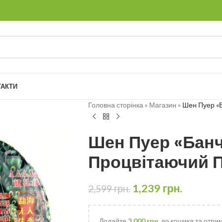
ТАКТИ
Головна сторінка
»
Магазин
»
Шен Пуер «
Шен Пуер «Бан
Процвітаючий П
1,239
грн.
2,599
грн.
Додайте
3,000
грн.
до кошика та отри