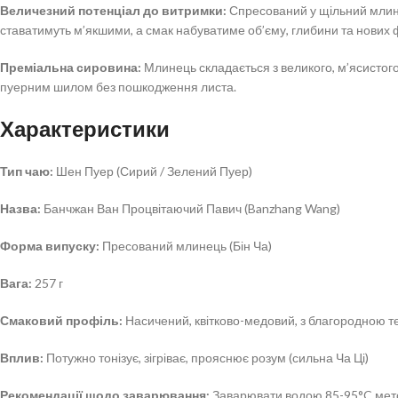
Величезний потенціал до витримки:
Спресований у щільний млинец
ставатимуть м’якшими, а смак набуватиме об’єму, глибини та нових ф
Преміальна сировина:
Млинець складається з великого, м’ясистого л
пуерним шилом без пошкодження листа.
Характеристики
Тип чаю:
Шен Пуер (Сирий / Зелений Пуер)
Назва:
Банчжан Ван Процвітаючий Павич (Banzhang Wang)
Форма випуску:
Пресований млинець (Бін Ча)
Вага:
257 г
Смаковий профіль:
Насичений, квітково-медовий, з благородною т
Вплив:
Потужно тонізує, зігріває, прояснює розум (сильна Ча Ці)
Рекомендації щодо заварювання:
Заварювати водою 85-95°C мето