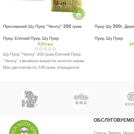
Пресований Шу Пуер “Ченпу” 200 грам
Пуер Шу 300г. Дер
Пуер
,
Елітний Пуер
,
Шу Пуер
Пуер
,
Шу Пуер
920
грн.
69
Шу Пуер “Ченпу” 200 грам Елітний Пуер
“Ченпу” з великою кількістю золотої нирки.
Має дві плитки по 100 грам. Інгредієнти:
ОБСЛУГОВУЄМО
Одеса, Дніпро, Черні