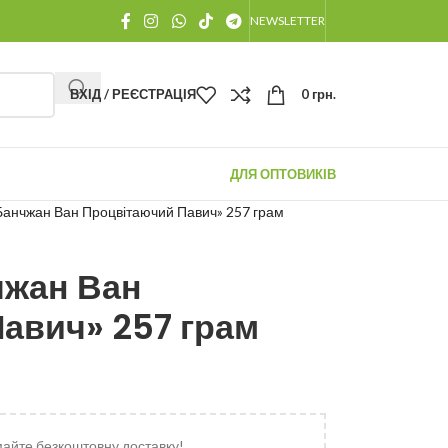
NEWSLETTER
ВХІД / РЕЄСТРАЦІЯ
0
грн.
ДЛЯ ОПТОВИКІВ
Банчжан Ван Процвітаючий Павич» 257 грам
чжан Ван
авич» 257 грам
майте безкоштовну доставку!