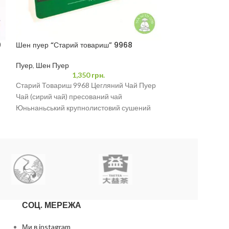
0
Шен пуер “Старий товариш” 9968
Шен Пуер Юньнан
2008 рік
Пуер
,
Шен Пуер
Пуер
,
Елітний Пу
1,350
грн.
Старий Товариш 9968 Цегляний Чай Пуер
Шен Пуер Юньнан
Чай (сирий чай) пресований чай
один з найвідомі
Юньнаньський крупнолистовий сушений
пуеру. Його виро
зелений чай з дерева Юньнань
Юньнань,
250 г/коробка
Підходить для тривалого зберігання у
відповідних умовах зберігання.
Адреса виробництва: Офіс Хайвань, місто
Люцзе, місто Аннін, місто Куньмін, провінція
Юньнань
Дата виробництва: 16 грудня 2021 р.
СОЦ. МЕРЕЖА
Ми в instagram