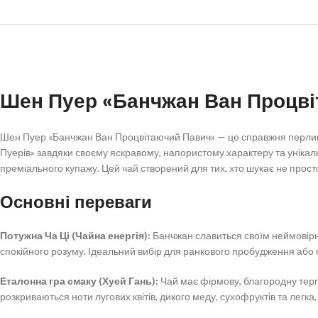
Шен Пуер «Банчжан Ван Процві
Шен Пуер «Банчжан Ван Процвітаючий Павич» — це справжня перлина 
Пуерів» завдяки своєму яскравому, напористому характеру та унікаль
преміального купажу. Цей чай створений для тих, хто шукає не прос
Основні переваги
Потужна Ча Ці (Чайна енергія):
Банчжан славиться своїм неймовірно
спокійного розуму. Ідеальний вибір для ранкового пробудження або 
Еталонна гра смаку (Хуей Гань):
Чай має фірмову, благородну терпк
розкриваються ноти лугових квітів, дикого меду, сухофруктів та легка