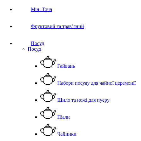
Міні Точа
Фруктовий та трав’яний
Посуд
Посуд
Гайвань
Набори посуду для чайної церемонії
Шило та ножі для пуеру
Піали
Чайники