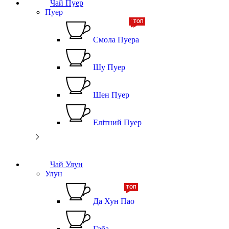
Чай Пуер
Пуер
ТОП
ТОП
Смола Пуера
Шу Пуер
Шен Пуер
Елітний Пуер
Чай Улун
Улун
ТОП
Да Хун Пао
Габа