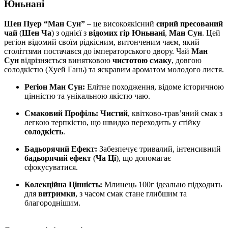
Юньнані
Шен Пуер “Ман Сун”
– це високоякісний
сирий пресований
чай
(
Шен Ча
) з однієї з
відомих гір Юньнані
,
Ман Сун
. Цей
регіон відомий своїм рідкісним, витонченим чаєм, який
століттями постачався до імператорського двору. Чай
Ман
Сун
відрізняється винятковою
чистотою смаку
, довгою
солодкістю (Хуей Гань) та яскравим ароматом молодого листя.
Регіон Ман Сун:
Елітне походження, відоме історичною
цінністю та унікальною якістю чаю.
Смаковий Профіль:
Чистий
, квітково-трав’яний смак з
легкою терпкістю, що швидко переходить у стійку
солодкість
.
Бадьорячий Ефект:
Забезпечує тривалий, інтенсивний
бадьорячий ефект
(
Ча Ці
), що допомагає
сфокусуватися.
Колекційна Цінність:
Млинець 100г ідеально підходить
для
витримки
, з часом смак стане глибшим та
благороднішим.