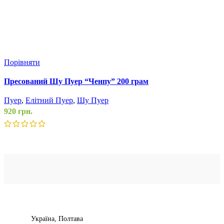
Порівняти
П
Пресований Шу Пуер “Ченпу” 200 грам
Ч
Пуер
,
Елітний Пуер
,
Шу Пуер
920
грн.
П
1
Додати до списку бажань
Додати в кошик
Д
Швидкий перегляд
Д
Ш
Україна, Полтава