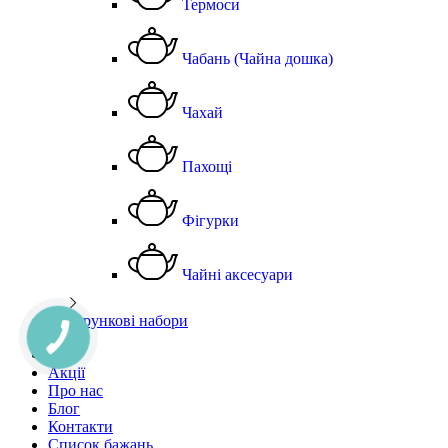
Термоси
Чабань (Чайна дошка)
Чахай
Пахощі
Фігурки
Чайні аксесуари
Подарункові набори
Чай
Акції
Про нас
Блог
Контакти
Список бажань