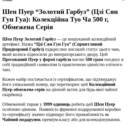
Шен Пуер “Золотий Гарбуз” (Цзі Сян
Гун Гуа): Колекційна Туо Ча 500 г,
Обмежена Серія
Шен Пуер Золотий Гарбуз
— це вишуканий колекційний
артефакт. Назва
“Цзі Сян Гун Гуа” (Сприятливий
Придворний Гарбуз)
підкреслює високий статус цього чаю,
який колись підносили до імператорського двору. Цей
Пресований Пуер у формі гарбуза
вагою
500 грам
поєднує в
собі традиційний символізм із практичною цінністю елітного
чаю.
Кожен набір постачається із сертифікатом, що підтверджує
його унікальний номер, що перетворює цей
Колекційний
Пуер обмежена серія
на цінний актив для будь-якої чайної
скарбниці.
Обмежений тираж у
3999 одиниць
робить цей
Шен Пуер
особливо цінним. Наявність фірмової подарункової коробки
та сертифікату значно підвищує його привабливість як
Чайний подарунок
преміум-класу або для колекціонування.