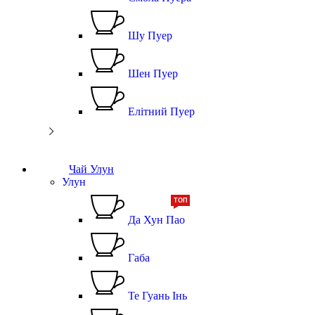
Шу Пуер
Шен Пуер
Елітний Пуер
Чай Улун
Улун
ТОП
Да Хун Пао
Габа
Те Гуань Інь