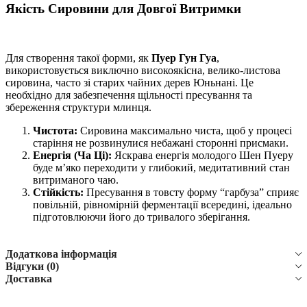
Якість Сировини для Довгої Витримки
Для створення такої форми, як
Пуер Гун Гуа
,
використовується виключно високоякісна, велико-листова
сировина, часто зі старих чайних дерев Юньнані. Це
необхідно для забезпечення щільності пресування та
збереження структури млинця.
Чистота:
Сировина максимально чиста, щоб у процесі
старіння не розвинулися небажані сторонні присмаки.
Енергія (Ча Ці):
Яскрава енергія молодого Шен Пуеру
буде м’яко переходити у глибокий, медитативний стан
витриманого чаю.
Стійкість:
Пресування в товсту форму “гарбуза” сприяє
повільній, рівномірній ферментації всередині, ідеально
підготовлюючи його до тривалого зберігання.
Додаткова інформація
Відгуки (0)
Доставка