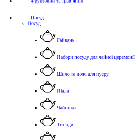
Фруктовий та трав’яний
Посуд
Посуд
Гайвань
Набори посуду для чайної церемонії
Шило та ножі для пуеру
Піали
Чайники
Типоди