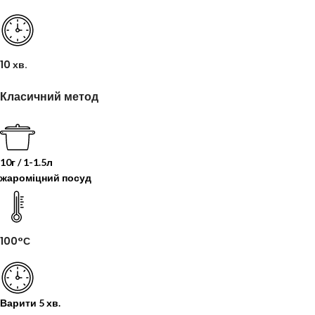
10 хв.
Класичний метод
10г / 1-1.5л
жароміцний посуд
100°С
Варити
5 хв.