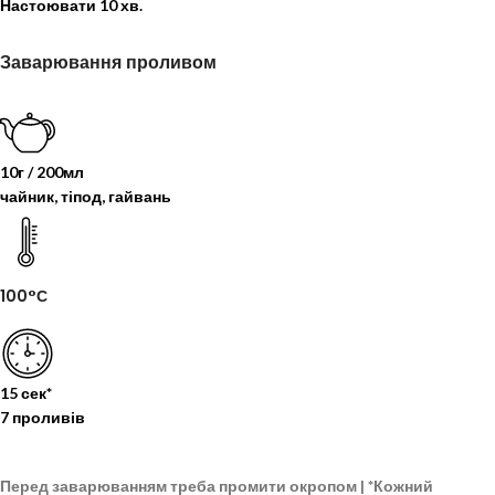
Настоювати
10 хв.
Заварювання проливом
10г / 200мл
чайник, тіпод, гайвань
100°С
15 сек*
7 проливів
Перед заварюванням треба промити окропом |
*
Кожний