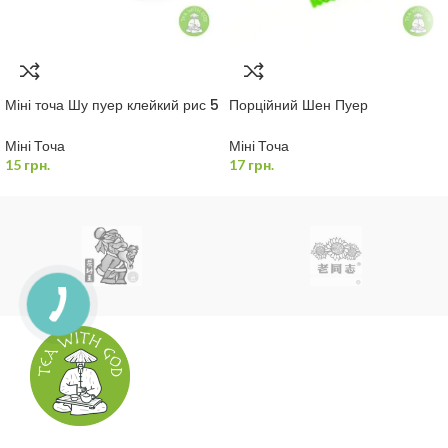
Міні точа Шу пуер клейкий рис 5
Порційний Шен Пуер
г.
“Класичний”
Міні Точа
Міні Точа
15
грн.
17
грн.