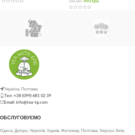
490
грн.
Заварювання проливом
585
грн.
10г / 200мл
чайник, тіпод, гайвань
100°С
15 сек*
7 проливів
Україна, Полтава
Перед заварюванням треба промити окропом |
*
Кожний
Тел: +38 (099) 681 02 39
наступний пролив
+15 сек.
Email: info@tea-tg.com
ОБСЛУГОВУЄМО
Одеса, Дніпро, Чернігів, Харків, Житомир, Полтава, Херсон, Київ,