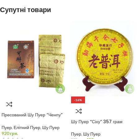
Супутні товари
10 хв.
Класичний метод
10г / 1-1.5л
жароміцний посуд
100°С
-16%
Варити
5 хв.
Настоювати
10 хв.
Пресований Шу Пуер “Ченпу”
200 грам
Шу Пуер “Сіху” 357 грам
Пуер
,
Елітний Пуер
,
Шу Пуер
920
грн.
Пуер
,
Шу Пуер