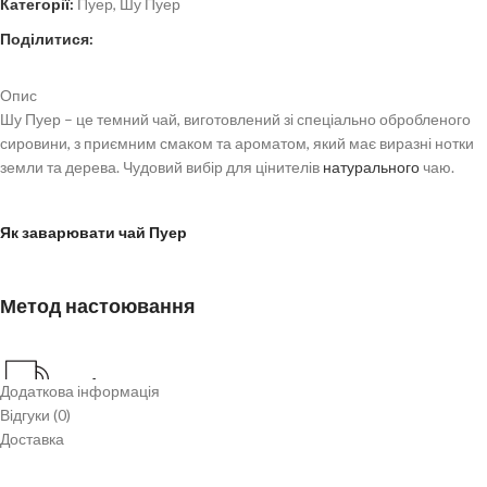
Категорії:
Пуер
,
Шу Пуер
Поділитися:
Опис
Шу Пуер – це темний чай, виготовлений зі спеціально обробленого
сировини, з приємним смаком та ароматом, який має виразні нотки
земли та дерева. Чудовий вибір для цінителів
натурального
чаю.
Як заварювати чай Пуер
Метод настоювання
10г / 1л
Додаткова інформація
Відгуки (0)
Доставка
95°С