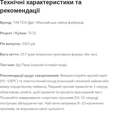
Технічні характеристики та
рекомендації
Бренд:
TAETEA (ДаІ / Менхайська чайна фабрика).
Рецепт / Купаж:
7572.
Рік випуску:
2021 рік
Вага нетто:
357 грам (класична пресована форма «бін ча»).
Тип чаю:
Шу Пуер (чорний готовий пуер).
Рекомендації щодо заварювання:
Використовуйте крутий окріп
(95–100°C) та товстостінний посуд (ісинський глиняний чайник або
важку порцелянову гайвань). Перший пролив тривалістю 5 секунд
обов’язково злийте, щоб промити та прогріти пресований лист.
Починайте заварювання з коротких проливів (10–15 секунд),
поступово збільшуючи час. Чай легко витримує 8–10 насичених
проливів, не втрачаючи своєї щільності.