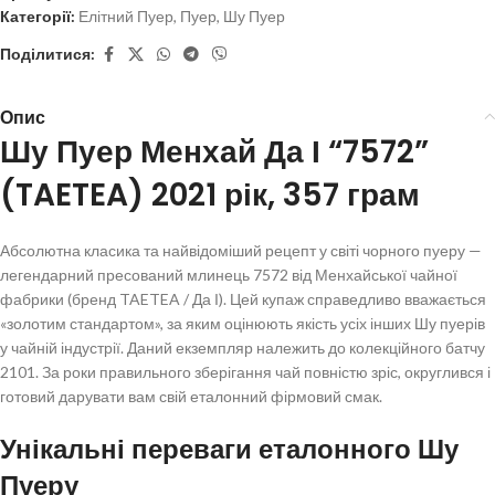
Категорії:
Елітний Пуер
,
Пуер
,
Шу Пуер
Поділитися:
Опис
Шу Пуер Менхай Да І “7572”
(TAETEA) 2021 рік, 357 грам
Абсолютна класика та найвідоміший рецепт у світі чорного пуеру —
легендарний пресований млинець 7572 від Менхайської чайної
фабрики (бренд TAETEA / Да І). Цей купаж справедливо вважається
«золотим стандартом», за яким оцінюють якість усіх інших Шу пуерів
у чайній індустрії. Даний екземпляр належить до колекційного батчу
2101. За роки правильного зберігання чай повністю зріс, округлився і
готовий дарувати вам свій еталонний фірмовий смак.
Унікальні переваги еталонного Шу
Пуеру