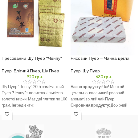
Пресований Шу Пуер “Ченпу”
Рисовий Пуер – Чайна цегла
200 грам
Менхай 250 грам
Пуер
,
Елітний Пуер
,
Шу Пуер
Пуер
,
Шу Пуер
920
грн.
630
грн.
Шу Пуер “Ченпу” 200 грам Елітний
Назва продукту
: Чай Менхай
Пуер “Ченпу” з великою кількістю
цегельно-класичний рисовий
золотої нирки. Має дві плитки по 100
аромат [зрілий чай Пуер]
грам. Інгредієнти:
Сировина продукту
: Добірний
крупнолистовий висушений на сонці
чай Менхай.
Місце походження
: провінція
Юньнань, префектура
Сішуанбаньна, Менхай повіт.