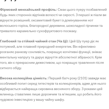
Фірмовий менхайський профіль:
Смак цього пуеру позбавлений
будь-яких сторонніх відтінків вогкості чи сирості. З першої ж піали ви
відчуєте розкішний, оксамитовий букет із домінуванням нот
волоського горіха, благородної деревини, шоколадної гірчинки та
тривалого карамельно-сухофруктового посмаку.
Глибокий та стійкий чайний стан (Ча Ці):
Цей Шу пуер діє як
потужний, але плавний природний енергетик. Він ефективно
розганяє ранкову сонливість, покращує когнітивні функції, знімає
ментальну напругу та дарує відчуття абсолютної зібраності. Крім
того, він є прекрасним дижестивом, що покращує травлення після
ситного обіду.
Висока колекційна цінність:
Перший батч року (2101) завжди має
особливий попит серед титестерів та колекціонерів, адже для нього
відбирається найкраща сировина весняного збору. З роками цей
млинець ставатиме лише дорожчим та м’якшим, що робить його
чудовою інвестицією у вашу чайну шафу.