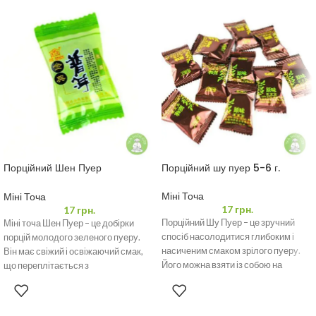
Порційний Шен Пуер
Порційний шу пуер 5-6 г.
“Класичний”
Міні Точа
Міні Точа
17
грн.
17
грн.
Порційний Шу Пуер – це зручний
Міні точа Шен Пуер – це добірки
спосіб насолодитися глибоким і
порцій молодого зеленого пуеру.
насиченим смаком зрілого пуеру.
Він має свіжий і освіжаючий смак,
Його можна взяти із собою на
що переплітається з