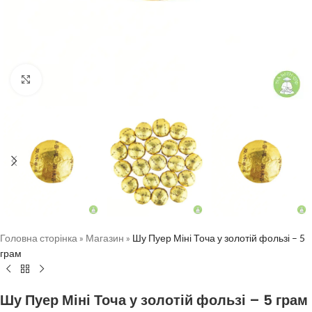
Натисніть, щоб збільшити
Головна сторінка
»
Магазин
»
Шу Пуер Міні Точа у золотій фользі – 5
грам
Шу Пуер Міні Точа у золотій фользі – 5 грам