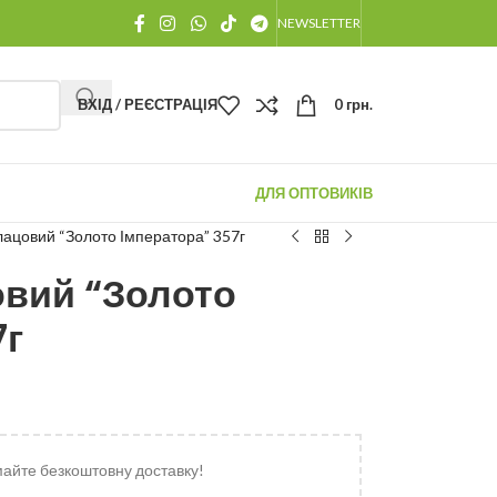
NEWSLETTER
ВХІД / РЕЄСТРАЦІЯ
0
грн.
ДЛЯ ОПТОВИКІВ
ацовий “Золото Імператора” 357г
овий “Золото
7г
майте безкоштовну доставку!