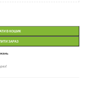
АТИ В КОШИК
ПИТИ ЗАРАЗ
ажань
араз!