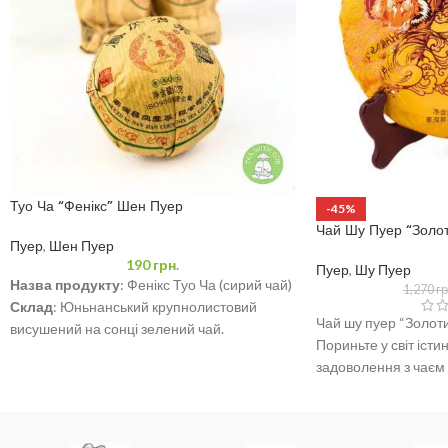
Туо Ча “Фенікс” Шен Пуер
-45%
Чай Шу Пуер “Золот
Пуер
,
Шен Пуер
190
грн.
Пуер
,
Шу Пуер
Назва продукту
: Фенікс Туо Ча (сирий чай)
1,270
гр
Склад
: Юньнанський крупнолистовий
Чай шу пуер “Золоти
висушений на сонці зелений чай.
Пориньте у світ істи
Вага
: 100 грам
задоволення з чаєм 
Дата виробництва
: 16 березня 2022 р.
Цей
Термін придатності
: Підходить для
тривалого зберігання за умов зберігання,
що відповідають виконавчим стандартам.