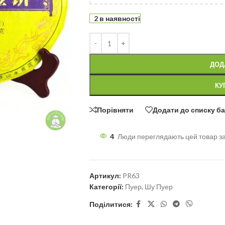
2 в наявності
ДОД
КУ
Порівняти
Додати до списку б
4
Люди переглядають цей товар з
Артикул:
PR63
Категорії:
Пуер
,
Шу Пуер
Поділитися: