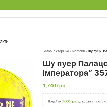
ТАКТИ
Головна сторінка
»
Магазин
»
Шу пуер Пал
Шу пуер Палац
Імператора” 35
1,740
грн.
Додайте
3,000
грн.
до кошика та отри