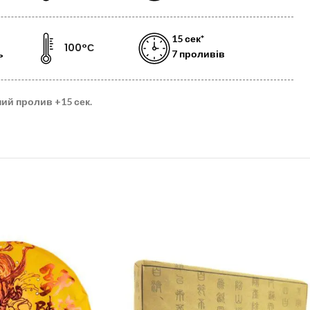
15 сек*
100°С
ь
7 проливів
ний пролив
+15 сек.