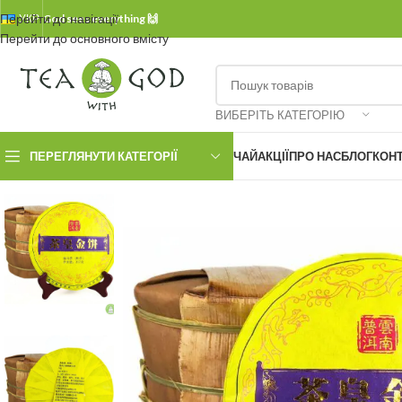
Перейти до навігації
УКР.
God sees everything 🙌
Перейти до основного вмісту
ВИБЕРІТЬ КАТЕГОРІЮ
ПЕРЕГЛЯНУТИ КАТЕГОРІЇ
ЧАЙ
АКЦІЇ
ПРО НАС
БЛОГ
КОН