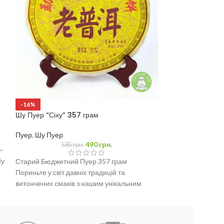
Шу Пуер “Чайне
грам
Пуер
,
Шу Пуер
-16%
Шу Пуер “Сіху” 357 грам
Назва продукту: 
(приготовлений ч
Пуер
,
Шу Пуер
490
грн.
Матеріал: висуше
585
грн.
–
з крупнолистого 
Шу
Старий Бюджетний Пуер 357 грам
Менхай в провін
Пориньте у світ давніх традицій та
Дайський автоно
витончених смаків з нашим унікальним
Маса нетто: 357 
млинцем Шу Пуера вагою
Умови зберігання
провітрюваному,
від сонячних про