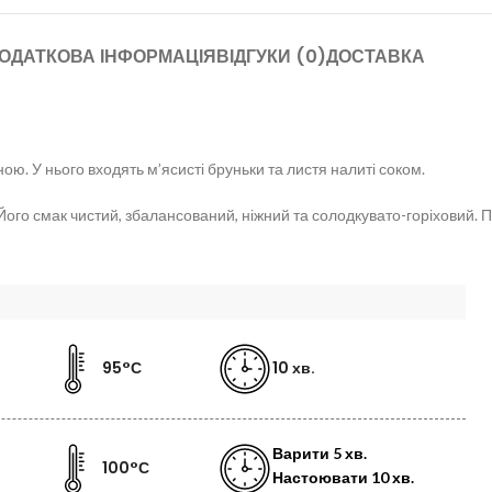
ОДАТКОВА ІНФОРМАЦІЯ
ВІДГУКИ (0)
ДОСТАВКА
ю. У нього входять м’ясисті бруньки та листя налиті соком.
 Його смак чистий, збалансований, ніжний та солодкувато-горіховий. П
95°С
10 хв.
Варити
5 хв.
100°С
Настоювати
10 хв.