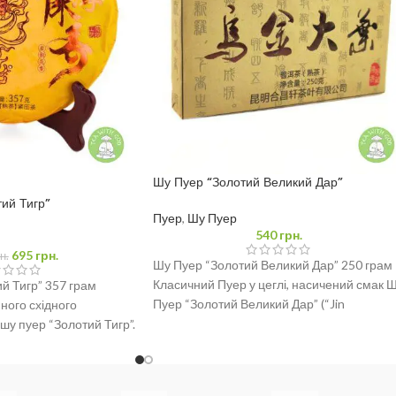
Шу Пуер “Золотий Великий Дар”
Насичений 250 грам
ий Тигр”
Пуер
,
Шу Пуер
540
грн.
695
грн.
н.
Шу Пуер “Золотий Великий Дар” 250 грам 
Класичний Пуер у цеглі, насичений смак 
й Тигр” 357 грам
Пуер “Золотий Великий Дар” (“Jin
нного східного
шу пуер “Золотий Тигр”.