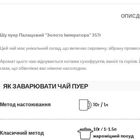
ОПИС
Д
Шу пуер Палацовий “Золото Імператора” 357г
Цей чай має унікальний склад, що включає сировину, зібрану провесно
Аромат цього чаю відчувається нотами сухофруктів, ванілі та горіхів.
смак, що обволікає вас ніжною насолодою.
ЯК ЗАВАРЮВАТИ ЧАЙ ПУЕР
Метод настоювання
10г / 1л
10г / 1-1.5л
Класичний метод
жароміцний посуд