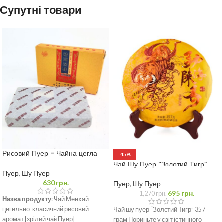
Супутні товари
Рисовий Пуер – Чайна цегла
-45%
Менхай 250 грам
Чай Шу Пуер “Золотий Тигр”
Пуер
,
Шу Пуер
630
грн.
Пуер
,
Шу Пуер
695
грн.
1,270
грн.
Назва продукту
: Чай Менхай
цегельно-класичний рисовий
Чай шу пуер “Золотий Тигр” 357
аромат [зрілий чай Пуер]
грам Пориньте у світ істинного