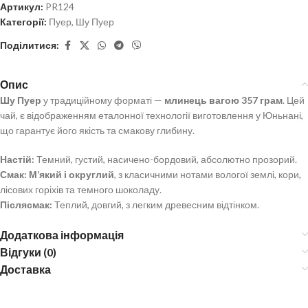
Артикул:
PR124
Категорії:
Пуер
,
Шу Пуер
Поділитися:
Опис
Шу Пуер
у традиційному форматі —
млинець вагою 357 грам
. Цей
чай, є відображенням еталонної технології виготовлення у Юньнані,
що гарантує його якість та смакову глибину.
Настій:
Темний, густий, насичено-бордовий, абсолютно прозорий.
Смак:
М’який і округлий
, з класичними нотами вологої землі, кори,
лісових горіхів та темного шоколаду.
Післясмак:
Теплий, довгий, з легким древесним відтінком.
Додаткова інформація
Відгуки (0)
Доставка