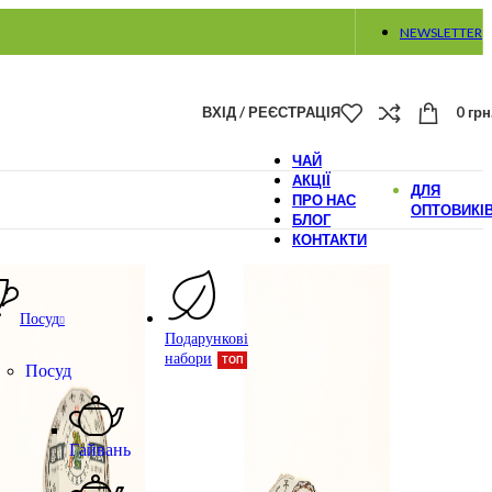
NEWSLETTER
ВХІД / РЕЄСТРАЦІЯ
0
грн
ЧАЙ
АКЦІЇ
ДЛЯ
ПРО НАС
ОПТОВИКІ
БЛОГ
КОНТАКТИ
Посуд
Подарункові
набори
ТОП
Посуд
Гайвань