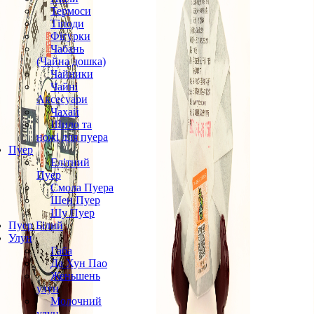
Термоси
Тіподи
Фігурки
Чабань
(Чайна дошка)
Чайники
Чайні
Аксесуари
Чахай
Шило та
ножі для пуера
Пуер
Елітний
Пуер
Смола Пуера
Шен Пуер
Шу Пуер
Пуер Білий
Улун
Габа
Да Хун Пао
Женьшень
улун
Молочний
улун