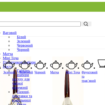
Ваговий
Білий
Зелений
Червоний
Чорний
Матча
Міні Точа
Подарункові набори
Посуд
Гайвань
Зелений
Червоний
Чорний
Матча
Міні Точа
Фруктовий
Набори
та
посуду для
трав’яний
чайної
церемонії
Пахощі,
підставки та
курильниці
Піали