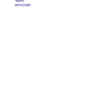
Чайні
аксесуари