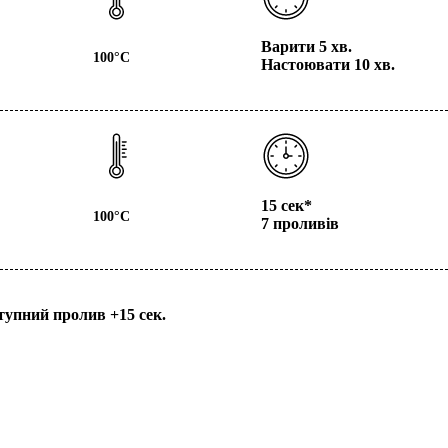
Варити
5 хв.
100°С
Настоювати
10 хв.
15 сек*
100°С
7 проливів
тупний пролив
+15 сек.