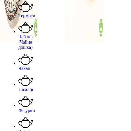
Термоси
Чабань
(Чайна
дошка)
Чахай
Пахощі
Фігурки