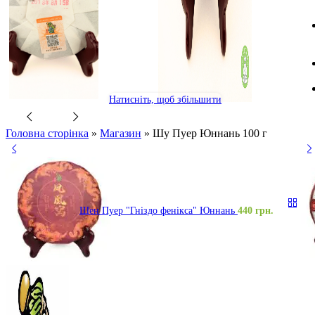
Натисніть, щоб збільшити
Головна сторінка
»
Магазин
»
Шу Пуер Юннань 100 г
Шен Пуер "Гніздо фенікса" Юннань
440
грн.