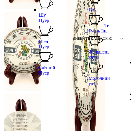
Габа
Шу
Пуер
Те
Гуань Інь
ВИБЕРІТЬ КАТЕГОРІЮ
Шен
Пуер
Женьшень
улун
Елітний
Пуер
Молочний
улун