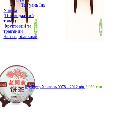
Те Гуань Інь
Уцінка
(Пошкоджений
товар)
Фруктовий та
трав'яний
Чай із добавками
Шу Пуер Хайвань 9978 - 2012 рік
2,050
грн.