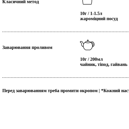
Класичний метод
10г / 1-1.5л
жароміцний посуд
Заварювання проливом
10г / 200мл
чайник, тіпод, гайвань
Перед заварюванням треба промити окропом |
*
Кожний нас