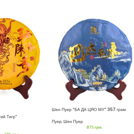
Шен Пуер “БА ДА ЦЯО МУ” 357 грам
ий Тигр”
Пуер
,
Шен Пуер
875
грн.