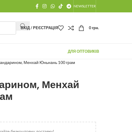
NEWSLETTER
ВХІД / РЕЄСТРАЦІЯ
0
грн.
ДЛЯ ОПТОВИКІВ
Мандарином, Менхай Юньнань 100 грам
арином, Менхай
рам
майте безкоштовну доставку!