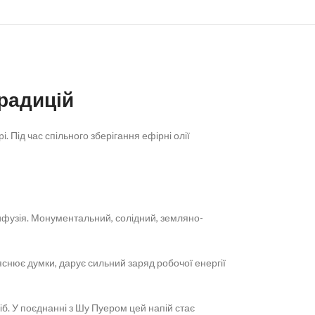
радицій
 Під час спільного зберігання ефірні олії
дифузія. Монументальний, солідний, земляно-
яснює думки, дарує сильний заряд робочої енергії
іб. У поєднанні з Шу Пуером цей напій стає