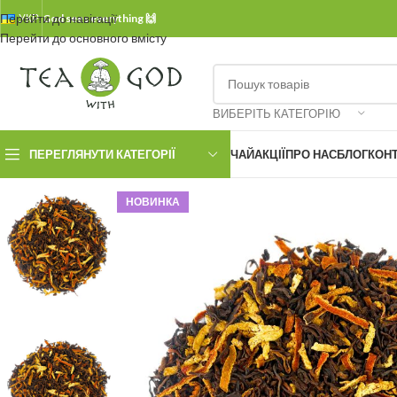
Перейти до навігації
УКР.
God sees everything 🙌
Перейти до основного вмісту
ВИБЕРІТЬ КАТЕГОРІЮ
ПЕРЕГЛЯНУТИ КАТЕГОРІЇ
ЧАЙ
АКЦІЇ
ПРО НАС
БЛОГ
КОН
НОВИНКА