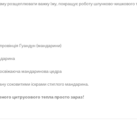
му розщеплювати важку їжу, покращує роботу шлунково-кишкового тра
провінція Гуандун (мандарини)
ндарина
а освіжаюча мандаринова цедра
ану соковитими іскрами стиглого мандарина.
еного цитрусового тепла просто зараз!