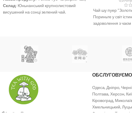
1,270
гр
Склад
: Юньнанський крупнолистовий
Чай шу пуер “Золоти
висушений на сонці зелений чай.
Пориньте у світ істи
Вага
: 100 грам
задоволення з чаєм 
Дата виробництва
: 16 березня 2022 р.
Цей
Термін придатності
: Підходить для
тривалого зберігання за умов зберігання,
що відповідають виконавчим стандартам.
ОБСЛУГОВУЄМО
Одеса, Дніпро, Черні
Полтава, Херсон, Киї
Кіровоград, Миколаїв
Хмельницький, Луцьк,
Україна, Полтава
Франківськ, Тернопіл
Тел: +38 (099) 681 02 39
Email: info@tea-tg.com