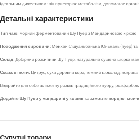
ідеальним дижестивом: він прискорює метаболізм, допомагає організ
Детальні характеристики
Тип чаю:
Чорний ферментований Шу Пуер з Мандариновою кіркою
Походження сировини:
Менхай Сішуаньбаньна Юньнань (пуер) та 
Склад:
Добірний розсипний Шу Пуер, натуральна сушена шкірка ма
Смакові ноти:
Цитрус, суха деревна кора, темний шоколад, яскрав
Відкрийте для себе шляхетну розкіш традиційного пуеру, розфарбов
Додайте Шу Пуер у мандарині у кошик та замовте порцію насич
Супутні товари