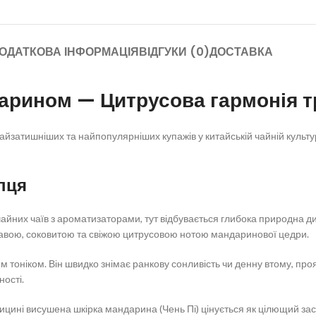
ОДАТКОВА ІНФОРМАЦІЯ
ВІДГУКИ (0)
ДОСТАВКА
арином — Цитрусова гармонія т
йзатишніших та найпопулярніших купажів у китайській чайній культурі.
пця
ичайних чаїв з ароматизаторами, тут відбувається глибока природна 
авою, соковитою та свіжою цитрусовою нотою мандаринової цедри.
 тоніком. Він швидко знімає ранкову сонливість чи денну втому, про
ості.
ицині висушена шкірка мандарина (Чень Пі) цінується як цілющий зас