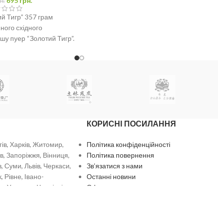
695
грн.
н.
й Тигр” 357 грам
нного східного
шу пуер “Золотий Тигр”.
КОРИСНІ ПОСИЛАННЯ
гів, Харків, Житомир,
Політика конфіденційності
в, Запоріжжя, Вінниця,
Політика повернення
, Суми, Львів, Черкаси,
Зв’язатися з нами
 Рівне, Івано-
Останні новини
ь, Ужгород, Чернівці.
Оферта