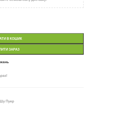
АТИ В КОШИК
ПИТИ ЗАРАЗ
ажань
араз!
Шу Пуер