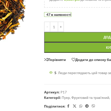
47 в наявності
ДОД
КУ
Порівняти
Додати до списку б
5
Люди переглядають цей товар з
Артикул:
P17
Категорії:
Пуер
,
Фруктовий та трав'яний
,
Поділитися: