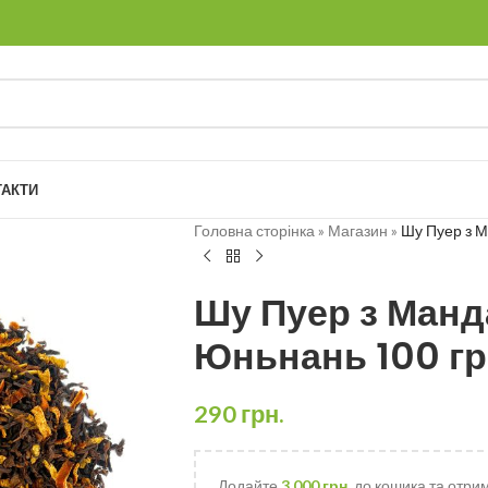
ТАКТИ
Головна сторінка
»
Магазин
»
Шу Пуер з 
Шу Пуер з Манд
Юньнань 100 г
290
грн.
Додайте
3,000
грн.
до кошика та отри