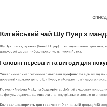
ОПИС
Д
Китайський чай Шу Пуер з манд
Шу Пуер з мандарином (Чень Пі Пуер) — это один із найяскравіших, на
цитрусової шкірки глибоко просочують пуерний лист.
Головні переваги та вигоди для поку
Унікальний синергетичний смаковий профіль:
На відміну від зв
деревний характер зрілого Шу Пуеру майстерно пом’якшується яскр
Потужний ефект Ча Ці та бадьорість:
Цей чай є чудовим природним
та фокусу, водночас залишаючи стан внутрішнього спокою та впевнен
Колосальна користь для травлення:
У китайській традиційній мед