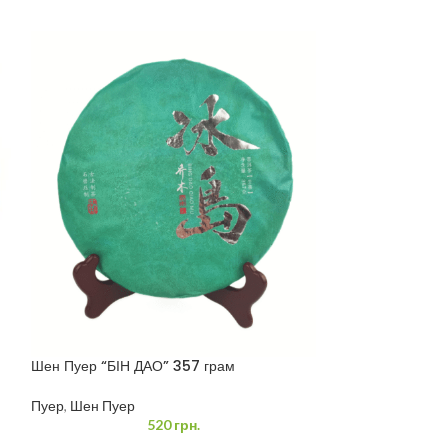
Шен Пуер “БІН ДАО” 357 грам
Шу Пуер “Старе
грам
Пуер
,
Шен Пуер
Пуер
,
Шу Пуер
520
грн.