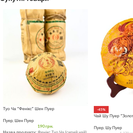
Туо Ча “Фенікс” Шен Пуер
-45%
Чай Шу Пуер “Золот
Пуер
,
Шен Пуер
190
грн.
Пуер
,
Шу Пуер
Назва продукту
: Фенікс Туо Ча (сирий чай)